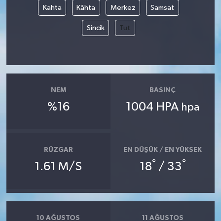
Kahta
Kâhta
Merkez
Samsat
Sincik
Tut
NEM
BASINÇ
%16
1004 HPA
hpa
RÜZGAR
EN DÜŞÜK / EN YÜKSEK
°
°
1.61 M/S
18
/ 33
10 AĞUSTOS
11 AĞUSTOS