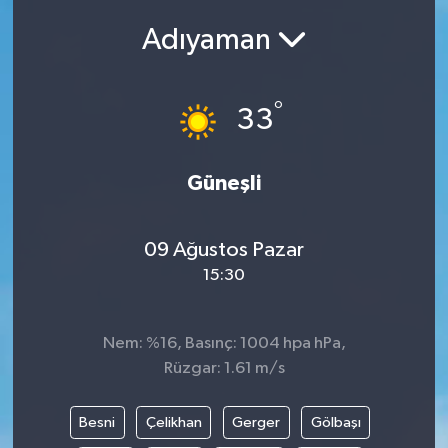
Adıyaman
Siyasetçi
Spor
°
33
Tebrik
Güneşli
Türkiye
09 Ağustos Pazar
15:30
Nem: %16, Basınç: 1004 hpa hPa,
Rüzgar: 1.61 m/s
Besni
Çelikhan
Gerger
Gölbaşı