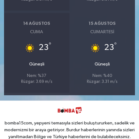
14 AĞUSTOS
15 AĞUSTOS
CUMA
CUMARTESI
°
°
23
23
Güneşli
Güneşli
Nem: %37
Nem: %40
Rüzgar: 3.69 m/s
Rüzgar: 3.31 m/s
bomba15com, yepyeni temasıyla sizleri buluştururken, sadelik ve
modernizmi bir araya getiriyor. Burdur haberlerinin yanında sizleri
yanıltmadan Bölge ve Türkiye haberlerini de bulabileceksiniz.