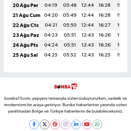
20 Ağu Per
04:19
05:48
12:44
16:28
19:30
21 Ağu Cum
04:20
05:49
12:44
16:28
19:29
22 Ağu Cts
04:21
05:50
12:44
16:27
19:28
23 Ağu Paz
04:23
05:51
12:43
16:26
19:26
24 Ağu Pts
04:24
05:51
12:43
16:26
19:25
25 Ağu Sal
04:25
05:52
12:43
16:25
19:24
bomba15com, yepyeni temasıyla sizleri buluştururken, sadelik ve
modernizmi bir araya getiriyor. Burdur haberlerinin yanında sizleri
yanıltmadan Bölge ve Türkiye haberlerini de bulabileceksiniz.