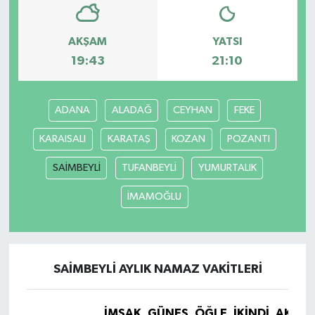
AKŞAM
YATSI
19:43
21:10
ADANA
ALADAĞ
CEYHAN
FEKE
KARAISALI
KARATAŞ
KOZAN
POZANTI
SAİMBEYLİ
TUFANBEYLİ
YUMURTALIK
İMAMOĞLU
SAİMBEYLİ AYLIK NAMAZ VAKITLERI
İMSAK
GÜNEŞ
ÖĞLE
İKINDI
AKŞA