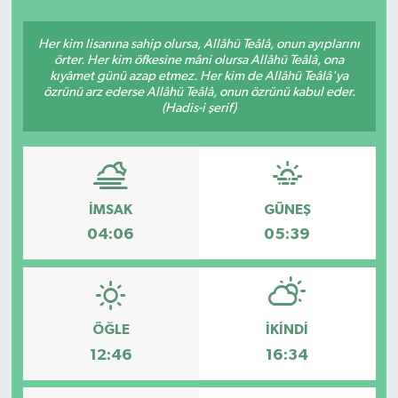
Siyasetçi
Her kim lisanına sahip olursa, Allâhü Teâlâ, onun ayıplarını
örter. Her kim öfkesine mâni olursa Allâhü Teâlâ, ona
Spor
kıyâmet günü azap etmez. Her kim de Allâhü Teâlâ'ya
özrünü arz ederse Allâhü Teâlâ, onun özrünü kabul eder.
(Hadis-i şerif)
Tebrik
Türkiye
İMSAK
GÜNEŞ
04:06
05:39
ÖĞLE
İKINDI
12:46
16:34