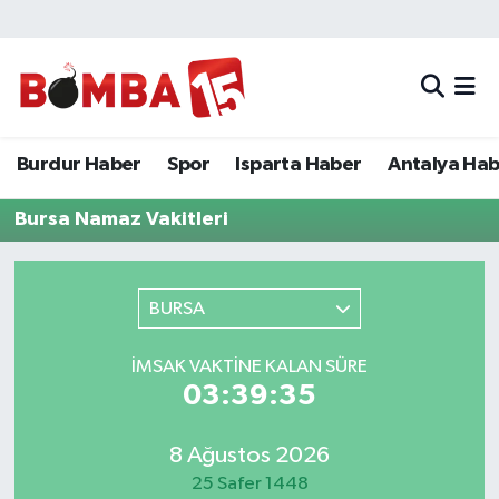
Bölge
Burdur Haber
Merkez Nöbetçi Eczaneler
Genel
Spor
Merkez Hava Durumu
Burdur Haber
Spor
Isparta Haber
Antalya Ha
Güncel
Isparta Haber
Merkez Trafik Yoğunluk Haritası
Bursa Namaz Vakitleri
Gündem
Antalya Haber
Süper Lig Puan Durumu ve Fikstür
BURSA
İlçeler
Denizli Haber
Tüm Manşetler
İMSAK VAKTINE KALAN SÜRE
Isparta
Afyonkarahisar Haber
Son Dakika Haberleri
03:39:35
Polis Adliye
İletişim
Haber Arşivi
8 Ağustos 2026
Siyaset
25 Safer 1448