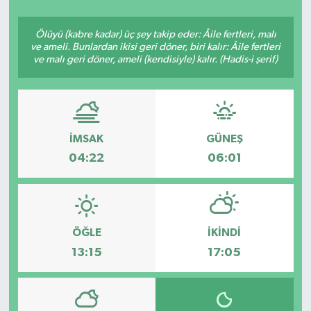
Siyasetçi
Ölüyü (kabre kadar) üç şey takip eder: Âile fertleri, malı
ve ameli. Bunlardan ikisi geri döner, biri kalır: Âile fertleri
Spor
ve malı geri döner, ameli (kendisiyle) kalır. (Hadis-i şerif)
Tebrik
Türkiye
İMSAK
GÜNEŞ
04:22
06:01
ÖĞLE
İKINDI
13:15
17:05