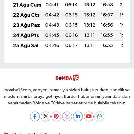
21 Ağu Cum
04:41
06:14
13:12
16:58
20:01
22 Ağu Cts
04:42
06:15
13:12
16:57
19:59
23 Ağu Paz
04:43
06:15
13:12
16:56
19:58
24 Ağu Pts
04:45
06:16
13:11
16:55
19:56
25 Ağu Sal
04:46
06:17
13:11
16:55
19:55
bomba15com, yepyeni temasıyla sizleri buluştururken, sadelik ve
modernizmi bir araya getiriyor. Burdur haberlerinin yanında sizleri
yanıltmadan Bölge ve Türkiye haberlerini de bulabileceksiniz.