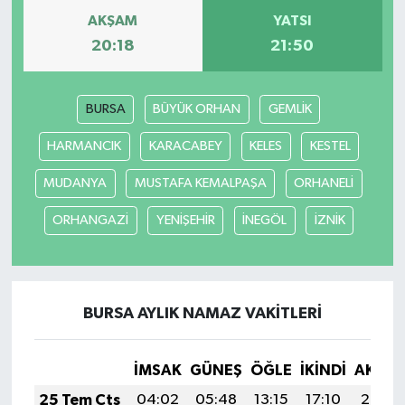
AKŞAM
YATSI
20:18
21:50
BURSA
BÜYÜK ORHAN
GEMLİK
HARMANCIK
KARACABEY
KELES
KESTEL
MUDANYA
MUSTAFA KEMALPAŞA
ORHANELİ
ORHANGAZİ
YENİŞEHİR
İNEGÖL
İZNİK
BURSA AYLIK NAMAZ VAKITLERI
İMSAK
GÜNEŞ
ÖĞLE
İKINDI
AKŞA
25 Tem Cts
04:02
05:48
13:15
17:10
20:33