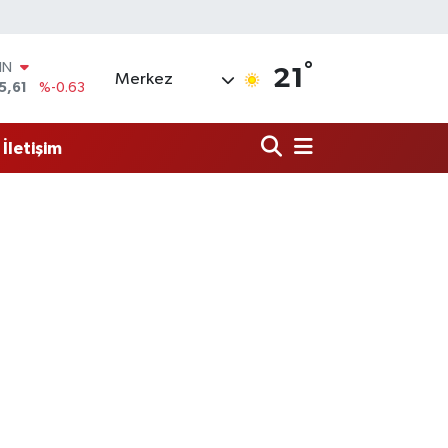
°
R
21
Merkez
43
%0.16
17
%-0.02
İletişim
İN
63
%0.07
ALTIN
40
%0.45
00
9
%70
IN
5,61
%-0.63