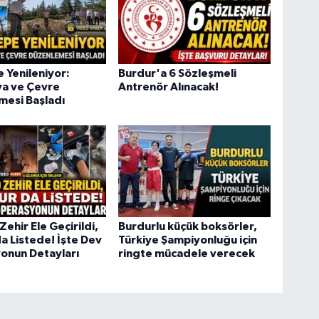
e Yenileniyor:
Burdur'a 6 Sözleşmeli
ya ve Çevre
Antrenör Alınacak!
mesi Başladı
Zehir Ele Geçirildi,
Burdurlu küçük boksörler,
a Listede! İşte Dev
Türkiye Şampiyonluğu için
onun Detayları
ringte mücadele verecek