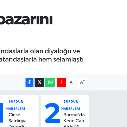
pazarını
tandaşlarla olan diyaloğu ve
n vatandaşlarla hem selamlaştı
-
+
A
A
BURDUR
BURDUR
1
2
HABERLERİ
HABERLERİ
Cinsel
Burdur’da
Saldırıya
Kene Can
Direndi,
Aldı: 55