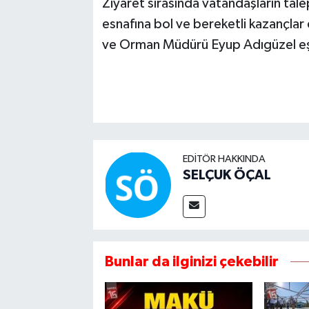
Ziyaret sırasında vatandaşların talep
esnafına bol ve bereketli kazançlar di
ve Orman Müdürü Eyup Adıgüzel eşl
EDITÖR HAKKINDA
SELÇUK ÖÇAL
Bunlar da ilginizi çekebilir