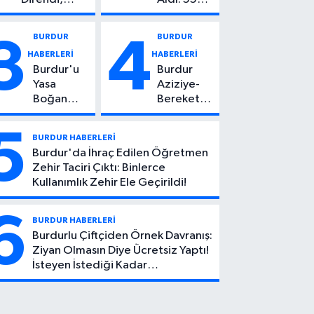
Başından
Yaşındaki
Vuruldu: 14
Kadın
BURDUR
BURDUR
3
4
Yaşındaki
Hayatını
HABERLERİ
HABERLERİ
Çocuktan
Kaybetti
Burdur'u
Burdur
Kötü Haber!
Yasa
Aziziye-
Boğan
Bereket
Ölüm:
Köyü
Mehmet
Yolunda
5
BURDUR HABERLERİ
Can Atıcı
Feci Kaza:
Burdur'da İhraç Edilen Öğretmen
Genç
1 Ölü, 2
Zehir Taciri Çıktı: Binlerce
Yaşta
Yaralı
Kullanımlık Zehir Ele Geçirildi!
Yaşamını
Yitirdi
6
BURDUR HABERLERİ
Burdurlu Çiftçiden Örnek Davranış:
Ziyan Olmasın Diye Ücretsiz Yaptı!
İsteyen İstediği Kadar
Toplayabilecek