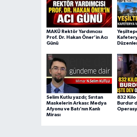
MAKÜ Rektör Yardımcısı
Yeşiltep
Prof. Dr. Hakan Öner’in Acı
Kafeter
Günü
Düzenle
Selim Kutlu yazdı; Sırıtan
832 Kilo 
Maskelerin Arkası: Medya
Burdur d
Afyonu ve Batı’nın Kanlı
Operasy
Mirası