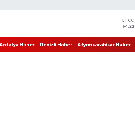
DOLA
47,71
EURO
55,03
Antalya Haber
Denizli Haber
Afyonkarahisar Haber
STERL
64,24
GRAM 
6510.
BİST1
13.79
BITCO
64.22