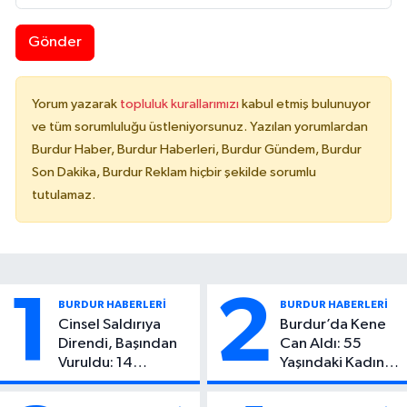
Gönder
Yorum yazarak
topluluk kurallarımızı
kabul etmiş bulunuyor
ve tüm sorumluluğu üstleniyorsunuz. Yazılan yorumlardan
Burdur Haber, Burdur Haberleri, Burdur Gündem, Burdur
Son Dakika, Burdur Reklam hiçbir şekilde sorumlu
tutulamaz.
1
2
BURDUR HABERLERİ
BURDUR HABERLERİ
Cinsel Saldırıya
Burdur’da Kene
Direndi, Başından
Can Aldı: 55
Vuruldu: 14
Yaşındaki Kadın
Yaşındaki Çocuktan
Hayatını Kaybetti
Kötü Haber!