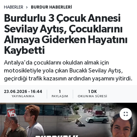
HABERLER
BURDUR HABERLERİ
Siyasetçi
Burdurlu 3 Çocuk Annesi
Spor
Sevilay Aytış, Çocuklarını
Almaya Giderken Hayatını
Tebrik
Kaybetti
Türkiye
Antalya'da çocuklarını okuldan almak için
motosikletiyle yola çıkan Bucaklı Sevilay Aytış,
geçirdiği trafik kazasının ardından yaşamını yitirdi.
23.06.2026 - 16:44
1
1 DK
YAYINLANMA
PAYLAŞIM
OKUNMA SÜRESI