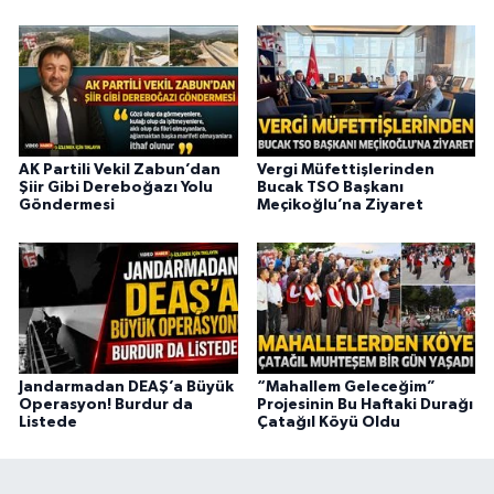
AK Partili Vekil Zabun’dan
Vergi Müfettişlerinden
Şiir Gibi Dereboğazı Yolu
Bucak TSO Başkanı
Göndermesi
Meçikoğlu’na Ziyaret
Jandarmadan DEAŞ’a Büyük
“Mahallem Geleceğim”
Operasyon! Burdur da
Projesinin Bu Haftaki Durağı
Listede
Çatağıl Köyü Oldu