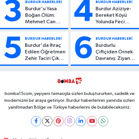
3
4
BURDUR HABERLERİ
BURDUR HABERLERİ
Burdur'u Yasa
Burdur Aziziye-
Boğan Ölüm:
Bereket Köyü
Mehmet Can
Yolunda Feci
Atıcı Genç Yaşta
Kaza: 1 Ölü, 2
Yaşamını Yitirdi
Yaralı
5
6
BURDUR HABERLERİ
BURDUR HABERLERİ
Burdur'da İhraç
Burdurlu
Edilen Öğretmen
Çiftçiden Örnek
Zehir Taciri Çıktı:
Davranış: Ziyan
Binlerce
Olmasın Diye
Kullanımlık Zehir
Ücretsiz Yaptı!
Ele Geçirildi!
İsteyen İstediği
Kadar
Toplayabilecek
bomba15com, yepyeni temasıyla sizleri buluştururken, sadelik ve
modernizmi bir araya getiriyor. Burdur haberlerinin yanında sizleri
yanıltmadan Bölge ve Türkiye haberlerini de bulabileceksiniz.