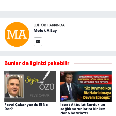
EDITÖR HAKKINDA
Melek Altay
Bunlar da ilginizi çekebilir
Fevzi Çakar yazdı; El Ne
İzzet Akbulut Burdur'un
Der?
sağlık sorunlarını bir kez
daha hatırlattı