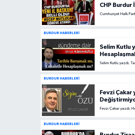
CHP Burdur İ
Cumhuriyet Halk Part
BURDUR HABERLERİ
Selim Kutlu 
Hesaplaşma
Selim Kutlu yazdı; T
BURDUR HABERLERİ
Fevzi Çakar 
Değiştirmiy
Fevzi Çakar yazdı; H
BURDUR HABERLERİ