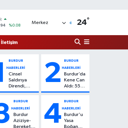
°
R
24
Merkez
894
%0.08
O
398
%-0.02
İletişim
İN
81
%0.16
 ALTIN
.85
%0.54
BURDUR
BURDUR
1
2
100
HABERLERİ
HABERLERİ
3
%11
Cinsel
Burdur’da
OIN
Saldırıya
Kene Can
27,78
%1.32
Direndi,
Aldı: 55
Başından
Yaşındaki
Vuruldu: 14
Kadın
BURDUR
BURDUR
3
4
Yaşındaki
Hayatını
HABERLERİ
HABERLERİ
Çocuktan
Kaybetti
Burdur
Burdur'u
Kötü Haber!
Aziziye-
Yasa
Bereket
Boğan