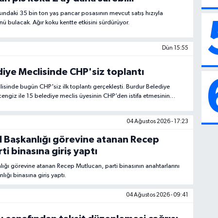
sındaki 35 bin ton yaş pancar posasının mevcut satış hızıyla
 bulacak. Ağır koku kentte etkisini sürdürüyor.
Dün 15:55
iye Meclisinde CHP'siz toplantı
isinde bugün CHP'siz ilk toplantı gerçekleşti. Burdur Belediye
cengiz ile 15 belediye meclis üyesinin CHP’den istifa etmesinin
elerle bugün yeniden komisyonlar belirlendi.
04 Ağustos 2026 - 17:23
l Başkanlığı görevine atanan Recep
ti binasına giriş yaptı
lığı görevine atanan Recep Mutlucan, parti binasının anahtarlarını
nlığı binasına giriş yaptı.
04 Ağustos 2026 - 09:41