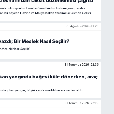
 esnafından taksit düzenlemesi çağrısı
tronik Teknisyenleri Esnaf ve Sanatkârları Federasyonu, sektör
şan bir heyetle Hazine ve Maliye Bakan Yardımcısı Osman Çelik’i
lefonu satışlarında uygulanan taksit düzenlemelerine ilişkin
syasını sundu.
01 Ağustos 2026 - 13:23
azdı; Bir Meslek Nasıl Seçilir?
r Meslek Nasıl Seçilir?
31 Temmuz 2026 - 22:36
ıkan yangında bağevi küle dönerken, araç
vinde çıkan yangın, büyük çapta maddi hasara neden oldu.
31 Temmuz 2026 - 22:19