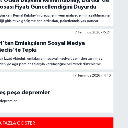
t Odası Başkanı Kemal Kubilay, Burdur’da
osası Fiyatı Güncellendiğini Duyurdu
aşkanı Kemal Kubilay’ın üreticilerin yem maliyetlerinin azaltılmasına
diği girişim ve görüşmelerin ardından, paketlenmiş yaş pancar
1.250 TL olarak açıklandı.
17 Temmuz 2026 - 15:21
t’tan Emlakçıların Sosyal Medya
eclis’te Tepki
ili İzzet Akbulut, emlakçıların sosyal medya üzerinden taşınmaz
deniyle ağır para cezalarıyla karşılaştığını belirterek düzenleme
17 Temmuz 2026 - 14:40
peş peşe depremler
 depremler
 FAZLA GÖSTER