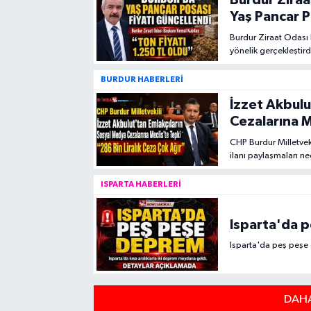
Burdur Ziraa
Yaş Pancar P
Burdur Ziraat Odası B
yönelik gerçekleştir
posasının ton fiyatı 
BURDUR HABERLERİ
İzzet Akbulu
Cezalarına M
CHP Burdur Milletvek
ilanı paylaşmaları ne
çağrısında bulundu.
ISPARTA HABERLERİ
Isparta'da 
Isparta'da peş peşe
DAHA