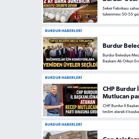
Şeker Fabrikası saha
Siyasetçi
tükenmesi 50-55 günü
Spor
BURDUR HABERLERİ
Tebrik
Burdur Beled
Burdur Belediye Mecl
Türkiye
Başkanı Ali Orkun Er
ardından bağımsız üy
BURDUR HABERLERİ
CHP Burdur İ
Mutlucan par
CHP Burdur İl Başkan
teslim alarak il başka
BURDUR HABERLERİ