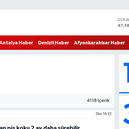
DOLA
47,5
EUR
55,0
Antalya Haber
Denizli Haber
Afyonkarahisar Haber
STERL
64,15
GRAM
6527
BİST
13.70
BITC
64.9
4118 İçerik
Dün 16:33
an pis koku 2 ay daha sürebilir