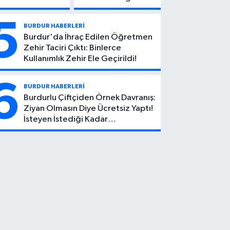
Köyü
Ölüm:
Yolunda
Mehmet
5
BURDUR HABERLERİ
Feci Kaza:
Can Atıcı
Burdur'da İhraç Edilen Öğretmen
1 Ölü, 2
Genç
Zehir Taciri Çıktı: Binlerce
Yaralı
Yaşta
Kullanımlık Zehir Ele Geçirildi!
Yaşamını
Yitirdi
6
BURDUR HABERLERİ
Burdurlu Çiftçiden Örnek Davranış:
Ziyan Olmasın Diye Ücretsiz Yaptı!
İsteyen İstediği Kadar
Toplayabilecek