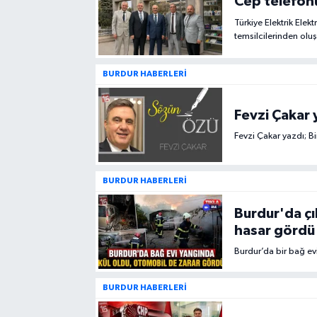
Cep telefonu
Türkiye Elektrik Elek
temsilcilerinden olu
ziyaret ederek cep te
hazırlanan çözüm do
BURDUR HABERLERİ
Fevzi Çakar y
Fevzi Çakar yazdı; Bi
BURDUR HABERLERİ
Burdur'da ç
hasar gördü
Burdur’da bir bağ e
BURDUR HABERLERİ