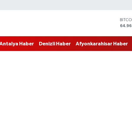
BITCO
64.96
DOLA
47,74
EURO
55,25
Antalya Haber
Denizli Haber
Afyonkarahisar Haber
STERL
64,48
GRAM
6660
BİST1
13.77