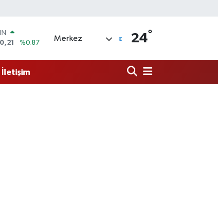
IN
0,21
%0.87
°
R
24
Merkez
36
%0.18
10
%0.32
İletişim
İN
11
%0.38
 ALTIN
.55
%0.03
00
9
%-14