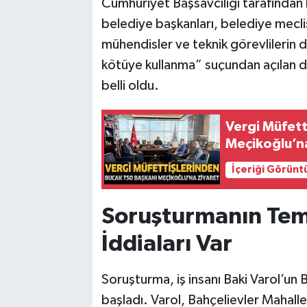
Cumhuriyet Başsavcılığı tarafından 
belediye başkanları, belediye mecli
mühendisler ve teknik görevlilerin 
kötüye kullanma” suçundan açılan 
belli oldu.
Vergi Müfet
Meçikoğlu’n
İçeriği Görünt
Soruşturmanın Teme
İddiaları Var
Soruşturma, iş insanı Baki Varol’un B
başladı. Varol, Bahçelievler Mahall