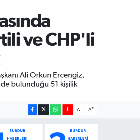
vasında
ili ve CHP'li
şkanı Ali Orkun Ercengiz,
n de bulunduğu 51 kişilik
-
+
A
A
BURDUR
BURDUR
HABERLERİ
HABERLERİ