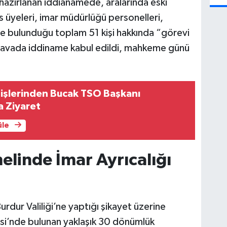
hazırlanan iddianamede, aralarında eski
s üyeleri, imar müdürlüğü personelleri,
de bulunduğu toplam 51 kişi hakkında “görevi
davada iddiname kabul edildi, mahkeme günü
tişlerinden Bucak TSO Başkanı
a Ziyaret
üle
linde İmar Ayrıcalığı
urdur Valiliği’ne yaptığı şikayet üzerine
esi’nde bulunan yaklaşık 30 dönümlük