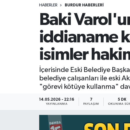
HABERLER
BURDUR HABERLERİ
Siyasetçi
Baki Varol'u
Spor
iddianame ka
Tebrik
isimler haki
Türkiye
İçerisinde Eski Belediye Baş
belediye çalışanları ile eski A
"görevi kötüye kullanma" dav
14.05.2026 - 22:16
7
5 DK
YAYINLANMA
PAYLAŞIM
OKUNMA SÜR