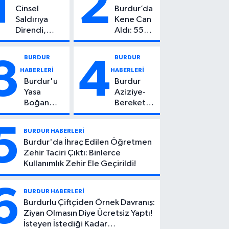
1
2
Cinsel
Burdur’da
Saldırıya
Kene Can
Direndi,
Aldı: 55
Başından
Yaşındaki
Vuruldu: 14
Kadın
BURDUR
BURDUR
3
4
Yaşındaki
Hayatını
HABERLERİ
HABERLERİ
Çocuktan
Kaybetti
Burdur'u
Burdur
Kötü Haber!
Yasa
Aziziye-
Boğan
Bereket
Ölüm:
Köyü
Mehmet
Yolunda
5
BURDUR HABERLERİ
Can Atıcı
Feci Kaza:
Burdur'da İhraç Edilen Öğretmen
Genç
1 Ölü, 2
Zehir Taciri Çıktı: Binlerce
Yaşta
Yaralı
Kullanımlık Zehir Ele Geçirildi!
Yaşamını
Yitirdi
6
BURDUR HABERLERİ
Burdurlu Çiftçiden Örnek Davranış:
Ziyan Olmasın Diye Ücretsiz Yaptı!
İsteyen İstediği Kadar