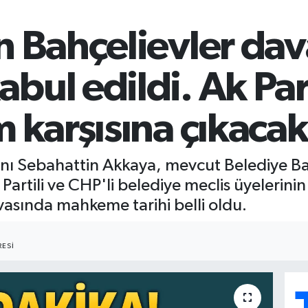
n Bahçelievler da
bul edildi. Ak Part
m karşısına çıkacak
kanı Sebahattin Akkaya, mevcut Belediye Ba
k Partili ve CHP'li belediye meclis üyelerini
asında mahkeme tarihi belli oldu.
ESI