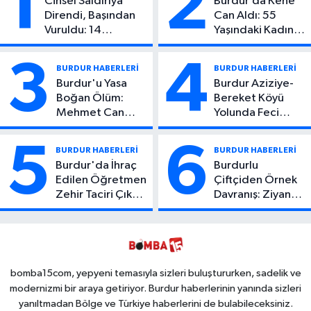
1
2
Cinsel Saldırıya
Burdur’da Kene
Direndi, Başından
Can Aldı: 55
Vuruldu: 14
Yaşındaki Kadın
Yaşındaki Çocuktan
Hayatını Kaybetti
Kötü Haber!
3
4
BURDUR HABERLERİ
BURDUR HABERLERİ
Burdur'u Yasa
Burdur Aziziye-
Boğan Ölüm:
Bereket Köyü
Mehmet Can
Yolunda Feci
Atıcı Genç Yaşta
Kaza: 1 Ölü, 2
Yaşamını Yitirdi
Yaralı
5
6
BURDUR HABERLERİ
BURDUR HABERLERİ
Burdur'da İhraç
Burdurlu
Edilen Öğretmen
Çiftçiden Örnek
Zehir Taciri Çıktı:
Davranış: Ziyan
Binlerce
Olmasın Diye
Kullanımlık Zehir
Ücretsiz Yaptı!
Ele Geçirildi!
İsteyen İstediği
Kadar
Toplayabilecek
bomba15com, yepyeni temasıyla sizleri buluştururken, sadelik ve
modernizmi bir araya getiriyor. Burdur haberlerinin yanında sizleri
yanıltmadan Bölge ve Türkiye haberlerini de bulabileceksiniz.