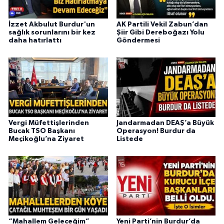
İzzet Akbulut Burdur'un
AK Partili Vekil Zabun’dan
sağlık sorunlarını bir kez
Şiir Gibi Dereboğazı Yolu
daha hatırlattı
Göndermesi
Vergi Müfettişlerinden
Jandarmadan DEAŞ’a Büyük
Bucak TSO Başkanı
Operasyon! Burdur da
Meçikoğlu’na Ziyaret
Listede
“Mahallem Geleceğim”
Yeni Parti’nin Burdur’da