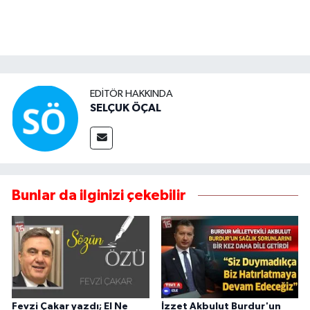
EDITÖR HAKKINDA
SELÇUK ÖÇAL
Bunlar da ilginizi çekebilir
Fevzi Çakar yazdı; El Ne
İzzet Akbulut Burdur'un