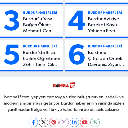
Yaşındaki Çocuktan
Hayatını Kaybetti
Kötü Haber!
3
4
BURDUR HABERLERİ
BURDUR HABERLERİ
Burdur'u Yasa
Burdur Aziziye-
Boğan Ölüm:
Bereket Köyü
Mehmet Can
Yolunda Feci
Atıcı Genç Yaşta
Kaza: 1 Ölü, 2
Yaşamını Yitirdi
Yaralı
5
6
BURDUR HABERLERİ
BURDUR HABERLERİ
Burdur'da İhraç
Burdurlu
Edilen Öğretmen
Çiftçiden Örnek
Zehir Taciri Çıktı:
Davranış: Ziyan
Binlerce
Olmasın Diye
Kullanımlık Zehir
Ücretsiz Yaptı!
Ele Geçirildi!
İsteyen İstediği
Kadar
Toplayabilecek
bomba15com, yepyeni temasıyla sizleri buluştururken, sadelik ve
modernizmi bir araya getiriyor. Burdur haberlerinin yanında sizleri
yanıltmadan Bölge ve Türkiye haberlerini de bulabileceksiniz.