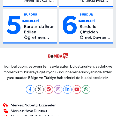
Mehmet Can
Yolunda Feci
Atıcı Genç
Kaza: 1 Ölü, 2
Yaşta Yaşamını
Yaralı
BURDUR
BURDUR
5
6
Yitirdi
HABERLERİ
HABERLERİ
Burdur'da İhraç
Burdurlu
Edilen
Çiftçiden
Öğretmen
Örnek Davranış:
Zehir Taciri
Ziyan Olmasın
Çıktı: Binlerce
Diye Ücretsiz
Kullanımlık
Yaptı! İsteyen
Zehir Ele
İstediği Kadar
Geçirildi!
Toplayabilecek
bomba15com, yepyeni temasıyla sizleri buluştururken, sadelik ve
modernizmi bir araya getiriyor. Burdur haberlerinin yanında sizleri
yanıltmadan Bölge ve Türkiye haberlerini de bulabileceksiniz.
Merkez Nöbetçi Eczaneler
Merkez Hava Durumu