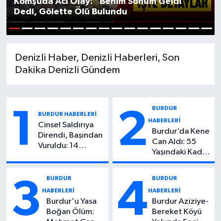
Komşuda Acı Olay: “Benim Sonum Geldi”
Dedi, Gölette Ölü Bulundu
Siyasetçi
1
2
3
4
5
6
7
8
9
10
11
12
13
14
15
16
Spor
Denizli Haber, Denizli Haberleri, Son
Tebrik
Dakika Denizli Gündem
Türkiye
BURDUR
1
2
BURDUR HABERLERİ
HABERLERİ
Cinsel Saldırıya
Burdur’da Kene
Direndi, Başından
Can Aldı: 55
Vuruldu: 14
Yaşındaki Kadın
Yaşındaki
Hayatını
Çocuktan Kötü
Kaybetti
Haber!
BURDUR
BURDUR
3
4
HABERLERİ
HABERLERİ
Burdur'u Yasa
Burdur Aziziye-
Boğan Ölüm:
Bereket Köyü