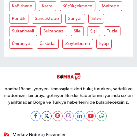
Kağithane
Kartal
Küçükçekmece
Maltepe
Pendik
Sancaktepe
Sariyer
Silivri
Sultanbeyli
Sultangazi
Şile
Şişli
Tuzla
Ümraniye
Üsküdar
Zeytinburnu
Eyüp
bomba15com, yepyeni temasıyla sizleri buluştururken, sadelik ve
modernizmi bir araya getiriyor. Burdur haberlerinin yanında sizleri
yanıltmadan Bölge ve Türkiye haberlerini de bulabileceksiniz.
Merkez Nöbetçi Eczaneler