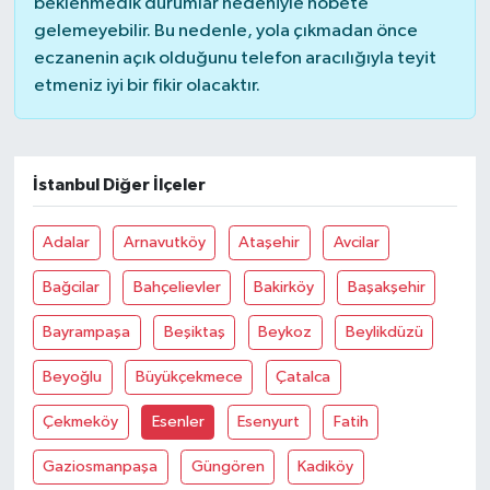
beklenmedik durumlar nedeniyle nöbete
gelemeyebilir. Bu nedenle, yola çıkmadan önce
eczanenin açık olduğunu telefon aracılığıyla teyit
etmeniz iyi bir fikir olacaktır.
İstanbul Diğer İlçeler
Adalar
Arnavutköy
Ataşehir
Avcilar
Bağcilar
Bahçelievler
Bakirköy
Başakşehir
Bayrampaşa
Beşiktaş
Beykoz
Beylikdüzü
Beyoğlu
Büyükçekmece
Çatalca
Çekmeköy
Esenler
Esenyurt
Fatih
Gaziosmanpaşa
Güngören
Kadiköy