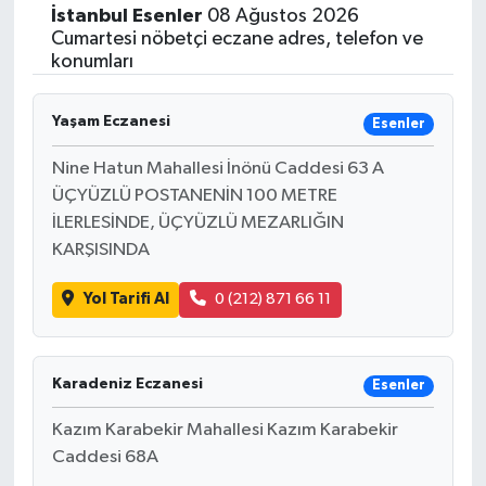
İstanbul
Esenler
08 Ağustos 2026
Siyasetçi
Cumartesi nöbetçi eczane adres, telefon ve
konumları
Spor
Yaşam Eczanesi
Esenler
Tebrik
Nine Hatun Mahallesi İnönü Caddesi 63 A
ÜÇYÜZLÜ POSTANENİN 100 METRE
Türkiye
İLERLESİNDE, ÜÇYÜZLÜ MEZARLIĞIN
KARŞISINDA
Yol Tarifi Al
0 (212) 871 66 11
Karadeniz Eczanesi
Esenler
Kazım Karabekir Mahallesi Kazım Karabekir
Caddesi 68A