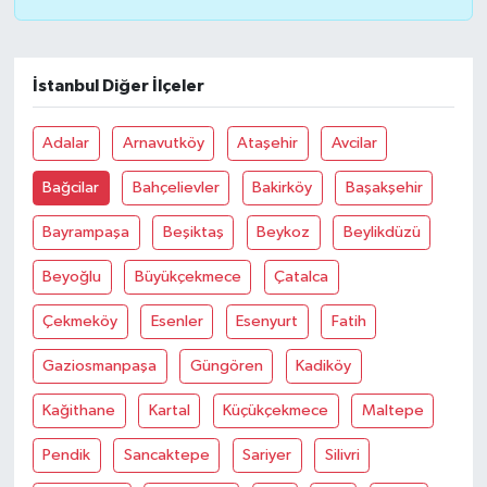
İstanbul Diğer İlçeler
Adalar
Arnavutköy
Ataşehir
Avcilar
Bağcilar
Bahçelievler
Bakirköy
Başakşehir
Bayrampaşa
Beşiktaş
Beykoz
Beylikdüzü
Beyoğlu
Büyükçekmece
Çatalca
Çekmeköy
Esenler
Esenyurt
Fatih
Gaziosmanpaşa
Güngören
Kadiköy
Kağithane
Kartal
Küçükçekmece
Maltepe
Pendik
Sancaktepe
Sariyer
Silivri