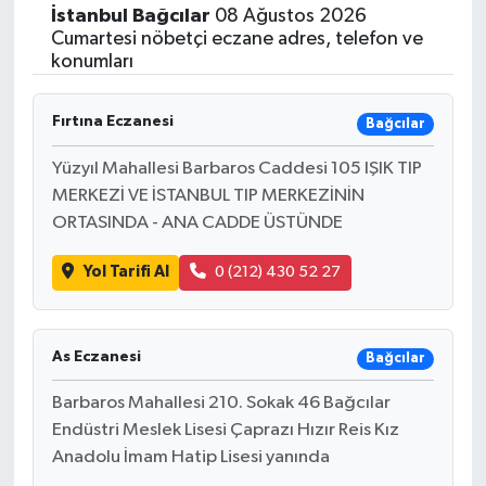
İstanbul
Bağcılar
08 Ağustos 2026
Siyasetçi
Cumartesi nöbetçi eczane adres, telefon ve
konumları
Spor
Fırtına Eczanesi
Bağcılar
Tebrik
Yüzyıl Mahallesi Barbaros Caddesi 105 IŞIK TIP
MERKEZİ VE İSTANBUL TIP MERKEZİNİN
Türkiye
ORTASINDA - ANA CADDE ÜSTÜNDE
Yol Tarifi Al
0 (212) 430 52 27
As Eczanesi
Bağcılar
Barbaros Mahallesi 210. Sokak 46 Bağcılar
Endüstri Meslek Lisesi Çaprazı Hızır Reis Kız
Anadolu İmam Hatip Lisesi yanında