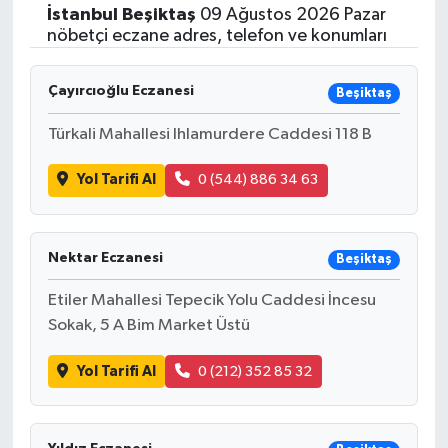
İstanbul
Beşiktaş
09 Ağustos 2026 Pazar
Siyasetçi
nöbetçi eczane adres, telefon ve konumları
Spor
Çayırcıoğlu Eczanesi
Beşiktaş
Türkali Mahallesi Ihlamurdere Caddesi 118 B
Tebrik
Yol Tarifi Al
0 (544) 886 34 63
Türkiye
Nektar Eczanesi
Beşiktaş
Etiler Mahallesi Tepecik Yolu Caddesi İncesu
Sokak, 5 A Bim Market Üstü
Yol Tarifi Al
0 (212) 352 85 32