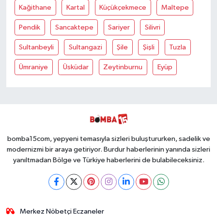
Kağithane
Kartal
Küçükçekmece
Maltepe
Pendik
Sancaktepe
Sariyer
Silivri
Sultanbeyli
Sultangazi
Şile
Şişli
Tuzla
Ümraniye
Üsküdar
Zeytinburnu
Eyüp
bomba15com, yepyeni temasıyla sizleri buluştururken, sadelik ve
modernizmi bir araya getiriyor. Burdur haberlerinin yanında sizleri
yanıltmadan Bölge ve Türkiye haberlerini de bulabileceksiniz.
Merkez Nöbetçi Eczaneler