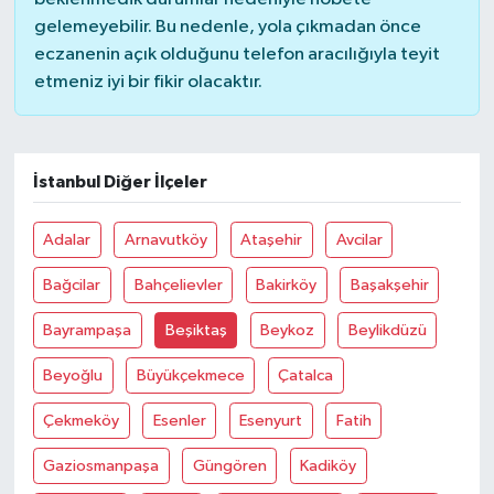
gelemeyebilir. Bu nedenle, yola çıkmadan önce
eczanenin açık olduğunu telefon aracılığıyla teyit
etmeniz iyi bir fikir olacaktır.
İstanbul Diğer İlçeler
Adalar
Arnavutköy
Ataşehir
Avcilar
Bağcilar
Bahçelievler
Bakirköy
Başakşehir
Bayrampaşa
Beşiktaş
Beykoz
Beylikdüzü
Beyoğlu
Büyükçekmece
Çatalca
Çekmeköy
Esenler
Esenyurt
Fatih
Gaziosmanpaşa
Güngören
Kadiköy