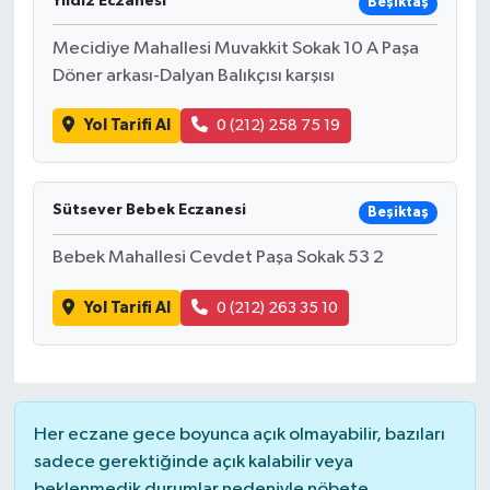
Yıldız Eczanesi
Beşiktaş
Mecidiye Mahallesi Muvakkit Sokak 10 A Paşa
Döner arkası-Dalyan Balıkçısı karşısı
Yol Tarifi Al
0 (212) 258 75 19
Sütsever Bebek Eczanesi
Beşiktaş
Bebek Mahallesi Cevdet Paşa Sokak 53 2
Yol Tarifi Al
0 (212) 263 35 10
Her eczane gece boyunca açık olmayabilir, bazıları
sadece gerektiğinde açık kalabilir veya
beklenmedik durumlar nedeniyle nöbete