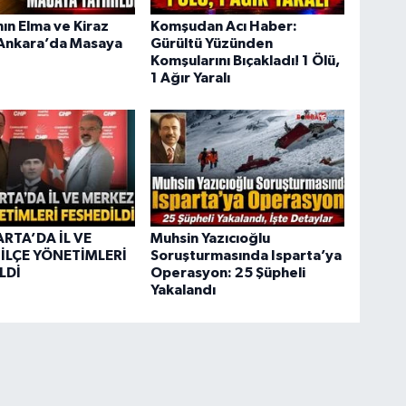
nın Elma ve Kiraz
Komşudan Acı Haber:
 Ankara’da Masaya
Gürültü Yüzünden
Komşularını Bıçakladı! 1 Ölü,
1 Ağır Yaralı
ARTA’DA İL VE
Muhsin Yazıcıoğlu
İLÇE YÖNETİMLERİ
Soruşturmasında Isparta’ya
LDİ
Operasyon: 25 Şüpheli
Yakalandı