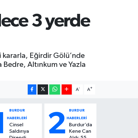
dece 3 yerde
 kararla, Eğirdir Gölü’nde
a Bedre, Altınkum ve Yazla
-
+
A
A
BURDUR
BURDUR
1
2
HABERLERİ
HABERLERİ
Cinsel
Burdur’da
Saldırıya
Kene Can
Direndi,
Aldı: 55