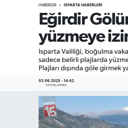
HABERLER
ISPARTA HABERLERİ
Siyasetçi
Eğirdir Gölü
Spor
yüzmeye izin
Tebrik
Isparta Valiliği, boğulma vak
Türkiye
sadece belirli plajlarda yüz
Plajları dışında göle girmek y
03.06.2025 - 14:42
YAYINLANMA