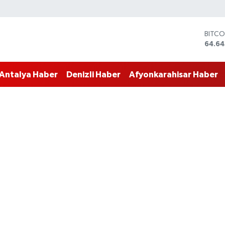
BITCO
64.64
DOLA
47,6
EURO
55,0
Antalya Haber
Denizli Haber
Afyonkarahisar Haber
STERL
64,2
GRAM
6513.
BİST1
13.76