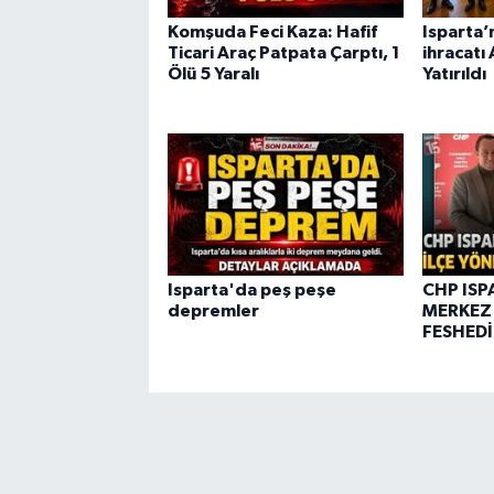
Komşuda Feci Kaza: Hafif
Isparta’
Ticari Araç Patpata Çarptı, 1
ihracatı
Ölü 5 Yaralı
Yatırıldı
Isparta'da peş peşe
CHP ISP
depremler
MERKEZ 
FESHEDİ