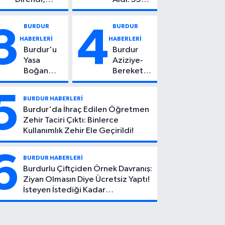
Başından
Yaşındaki
Vuruldu: 14
Kadın
BURDUR
BURDUR
3
4
Yaşındaki
Hayatını
HABERLERİ
HABERLERİ
Çocuktan
Kaybetti
Burdur'u
Burdur
Kötü Haber!
Yasa
Aziziye-
Boğan
Bereket
Ölüm:
Köyü
Mehmet
Yolunda
5
BURDUR HABERLERİ
Can Atıcı
Feci Kaza:
Burdur'da İhraç Edilen Öğretmen
Genç
1 Ölü, 2
Zehir Taciri Çıktı: Binlerce
Yaşta
Yaralı
Kullanımlık Zehir Ele Geçirildi!
Yaşamını
Yitirdi
6
BURDUR HABERLERİ
Burdurlu Çiftçiden Örnek Davranış:
Ziyan Olmasın Diye Ücretsiz Yaptı!
İsteyen İstediği Kadar
Toplayabilecek