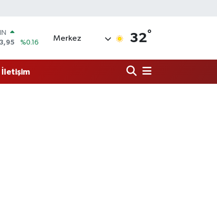
IN
3,95
%0.16
°
R
32
Merkez
006
%0.06
250
%0.02
İletişim
İN
398
%0.2
 ALTIN
94
%0.32
00
8
%48