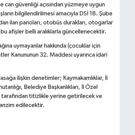
ı ve can güvenliği açısından yüzmeye uygun
arın bilgilendirilmesi amacıyla DSİ 18. Şube
dan ilan panoları, otobüs durakları, otogarlar
 bu afişler belli aralıklarla güncellenecektir.
ağına uymayanlar hakkında (çocuklar için
hatler Kanununun 32. Maddesi uyarınca idari
sağa ilişkin denetimler; Kaymakamlıklar, İl
anlığı, Belediye Başkanlıkları, İl Özel
arafından titizlikle yerine getirilecek ve
 tanzim edilecektir.