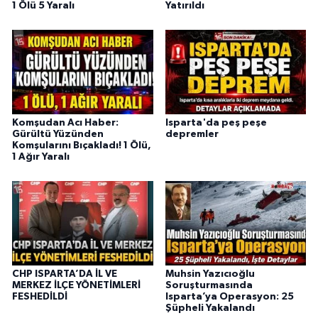
1 Ölü 5 Yaralı
Yatırıldı
Komşudan Acı Haber:
Isparta'da peş peşe
Gürültü Yüzünden
depremler
Komşularını Bıçakladı! 1 Ölü,
1 Ağır Yaralı
CHP ISPARTA’DA İL VE
Muhsin Yazıcıoğlu
MERKEZ İLÇE YÖNETİMLERİ
Soruşturmasında
FESHEDİLDİ
Isparta’ya Operasyon: 25
Şüpheli Yakalandı