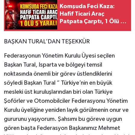
Komşuda Feci Kaza:
Hafif Ticari Araç
Patpata Çarptı, 1 Ölü 5
Yaralı
BAŞKAN TURAL’DAN TEŞEKKÜR
Federasyonun Yönetim Kurulu Üyesi seçilen
Başkan Tural, Isparta ve bölgeyi temsil
noktasında önemli bir görev üstlendiklerini
söyledi Başkan Tural “ Türkiye’nin en büyük
mesleki üst kuruluşlarından biri olan Türkiye
Şoförler ve Otomobilciler Federasyonu Yönetim
Kurulu üyeliğine yeniden layık görülmenin onur ve
gururunu yaşıyorum. Şahsımı bu göreve uygun
gören başta Federasyon Başkanımız Mehmet