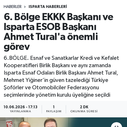
HABERLER
ISPARTA HABERLERİ
Siyasetçi
6. Bölge EKKK Başkanı ve
Spor
Isparta ESOB Başkanı
Ahmet Tural'a önemli
Tebrik
görev
Türkiye
6.BÖLGE. Esnaf ve Sanatkarlar Kredi ve Kefalet
Kooperatifleri Birlik Başkanı ve aynı zamanda
Isparta Esnaf Odaları Birlik Başkanı Ahmet Tural,
Mehmet Yiğiner’in güven tazelediği Türkiye
Şoförler ve Otomobilciler Federasyonu
seçimlerinde yönetim kurulu üyeliğine seçildi
10.06.2026 - 17:13
1
2 DK
YAYINLANMA
PAYLAŞIM
OKUNMA SÜRESI