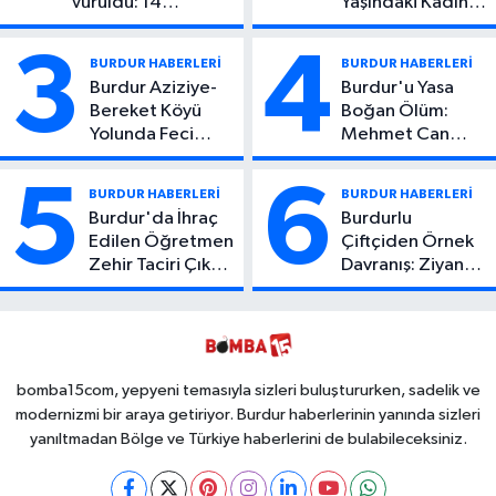
Vuruldu: 14
Yaşındaki Kadın
Yaşındaki Çocuktan
Hayatını Kaybetti
Kötü Haber!
3
4
BURDUR HABERLERİ
BURDUR HABERLERİ
Burdur Aziziye-
Burdur'u Yasa
Bereket Köyü
Boğan Ölüm:
Yolunda Feci
Mehmet Can
Kaza: 1 Ölü, 2
Atıcı Genç Yaşta
Yaralı
Yaşamını Yitirdi
5
6
BURDUR HABERLERİ
BURDUR HABERLERİ
Burdur'da İhraç
Burdurlu
Edilen Öğretmen
Çiftçiden Örnek
Zehir Taciri Çıktı:
Davranış: Ziyan
Binlerce
Olmasın Diye
Kullanımlık Zehir
Ücretsiz Yaptı!
Ele Geçirildi!
İsteyen İstediği
Kadar
Toplayabilecek
bomba15com, yepyeni temasıyla sizleri buluştururken, sadelik ve
modernizmi bir araya getiriyor. Burdur haberlerinin yanında sizleri
yanıltmadan Bölge ve Türkiye haberlerini de bulabileceksiniz.