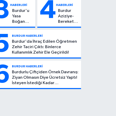
3
4
Yaşındaki
Hayatını
HABERLERİ
HABERLERİ
Çocuktan
Kaybetti
Burdur'u
Burdur
Kötü Haber!
Yasa
Aziziye-
Boğan
Bereket
Ölüm:
Köyü
Mehmet
Yolunda
5
BURDUR HABERLERİ
Can Atıcı
Feci Kaza:
Burdur'da İhraç Edilen Öğretmen
Genç
1 Ölü, 2
Zehir Taciri Çıktı: Binlerce
Yaşta
Yaralı
Kullanımlık Zehir Ele Geçirildi!
Yaşamını
Yitirdi
6
BURDUR HABERLERİ
Burdurlu Çiftçiden Örnek Davranış:
Ziyan Olmasın Diye Ücretsiz Yaptı!
İsteyen İstediği Kadar
Toplayabilecek