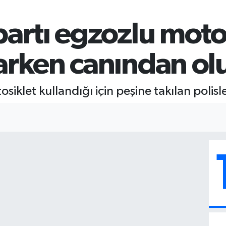
artı egzozlu motos
çarken canından o
osiklet kullandığı için peşine takılan poli