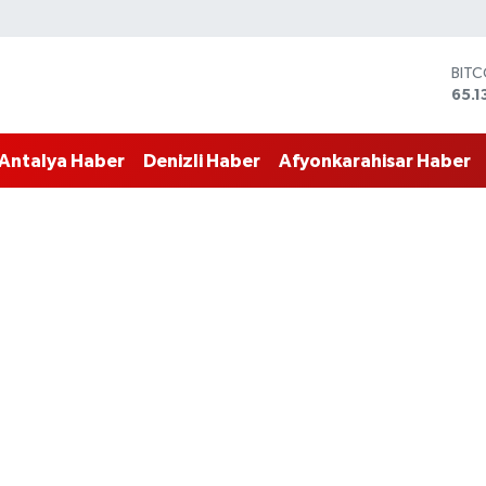
BIT
65.1
DOL
47,
EUR
55,1
Antalya Haber
Denizli Haber
Afyonkarahisar Haber
STER
64,
GRA
6618
BİST
13.7