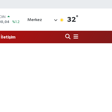
COIN
30,04
%1.2
°
AR
32
Merkez
7106
%0.17
O
652
%0.27
İletişim
LİN
4046
%0.35
M ALTIN
.49
%2.12
100
73
%-19