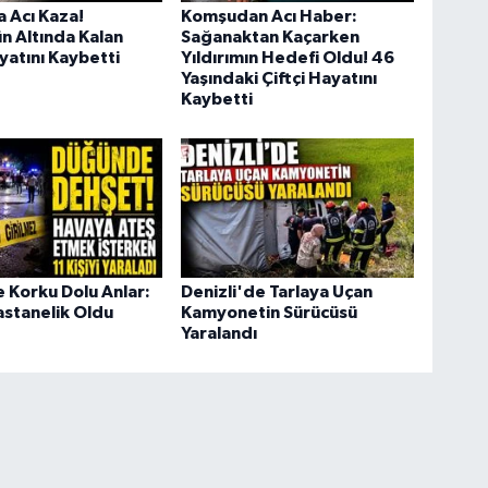
 Acı Kaza!
Komşudan Acı Haber:
n Altında Kalan
Sağanaktan Kaçarken
ayatını Kaybetti
Yıldırımın Hedefi Oldu! 46
Yaşındaki Çiftçi Hayatını
Kaybetti
Korku Dolu Anlar:
Denizli'de Tarlaya Uçan
Hastanelik Oldu
Kamyonetin Sürücüsü
Yaralandı