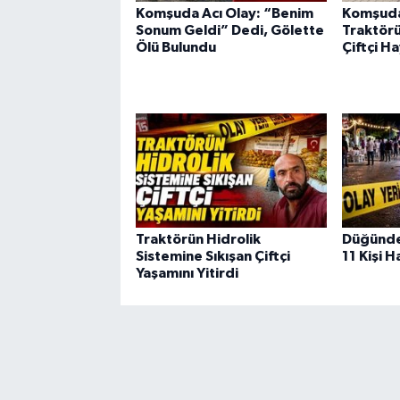
Komşuda Acı Olay: “Benim
Komşuda
Sonum Geldi” Dedi, Gölette
Traktörü
Ölü Bulundu
Çiftçi H
Traktörün Hidrolik
Düğünde 
Sistemine Sıkışan Çiftçi
11 Kişi 
Yaşamını Yitirdi