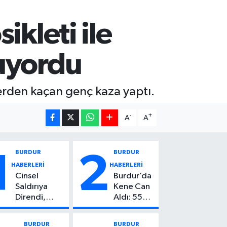
ikleti ile
luyordu
slerden kaçan genç kaza yaptı.
-
+
A
A
BURDUR
BURDUR
1
2
HABERLERİ
HABERLERİ
Cinsel
Burdur’da
Saldırıya
Kene Can
Direndi,
Aldı: 55
Başından
Yaşındaki
Vuruldu: 14
Kadın
BURDUR
BURDUR