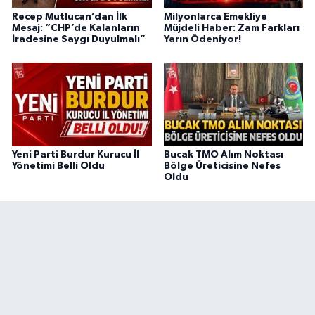
Recep Mutlucan’dan İlk
Milyonlarca Emekliye
Mesaj: “CHP’de Kalanların
Müjdeli Haber: Zam Farkları
İradesine Saygı Duyulmalı”
Yarın Ödeniyor!
Yeni Parti Burdur Kurucu İl
Bucak TMO Alım Noktası
Yönetimi Belli Oldu
Bölge Üreticisine Nefes
Oldu