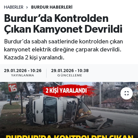
HABERLER
BURDUR HABERLERİ
Siyasetçi
Burdur’da Kontrolden
Spor
Çıkan Kamyonet Devrildi
Burdur’da sabah saatlerinde kontrolden çıkan
Tebrik
kamyonet elektrik direğine çarparak devrildi.
Kazada 2 kişi yaralandı.
Türkiye
29.01.2026 - 10:26
29.01.2026 - 10:38
YAYINLANMA
GÜNCELLEME