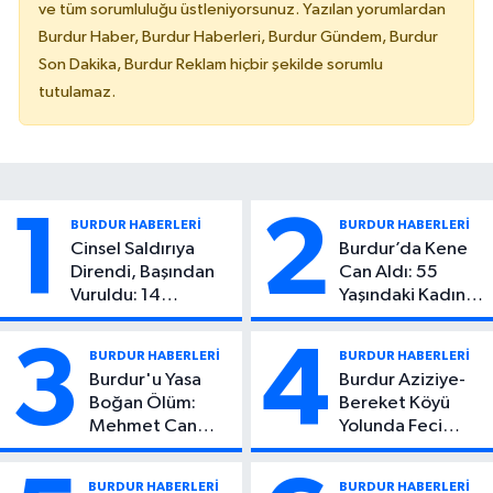
ve tüm sorumluluğu üstleniyorsunuz. Yazılan yorumlardan
Burdur Haber, Burdur Haberleri, Burdur Gündem, Burdur
Son Dakika, Burdur Reklam hiçbir şekilde sorumlu
tutulamaz.
1
2
BURDUR HABERLERİ
BURDUR HABERLERİ
Cinsel Saldırıya
Burdur’da Kene
Direndi, Başından
Can Aldı: 55
Vuruldu: 14
Yaşındaki Kadın
Yaşındaki Çocuktan
Hayatını Kaybetti
Kötü Haber!
3
4
BURDUR HABERLERİ
BURDUR HABERLERİ
Burdur'u Yasa
Burdur Aziziye-
Boğan Ölüm:
Bereket Köyü
Mehmet Can
Yolunda Feci
Atıcı Genç Yaşta
Kaza: 1 Ölü, 2
Yaşamını Yitirdi
Yaralı
BURDUR HABERLERİ
BURDUR HABERLERİ