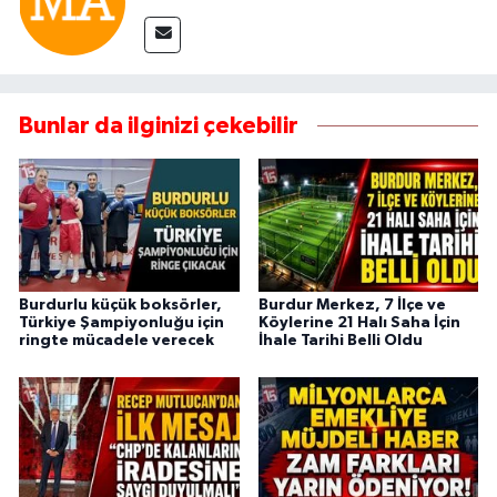
Bunlar da ilginizi çekebilir
Burdurlu küçük boksörler,
Burdur Merkez, 7 İlçe ve
Türkiye Şampiyonluğu için
Köylerine 21 Halı Saha İçin
ringte mücadele verecek
İhale Tarihi Belli Oldu