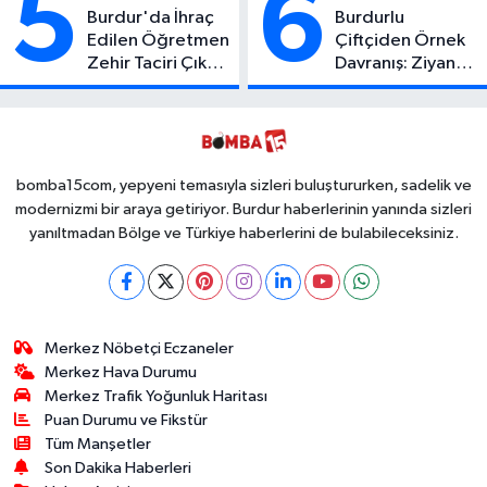
5
6
Burdur'da İhraç
Burdurlu
Edilen Öğretmen
Çiftçiden Örnek
Zehir Taciri Çıktı:
Davranış: Ziyan
Binlerce
Olmasın Diye
Kullanımlık Zehir
Ücretsiz Yaptı!
Ele Geçirildi!
İsteyen İstediği
Kadar
Toplayabilecek
bomba15com, yepyeni temasıyla sizleri buluştururken, sadelik ve
modernizmi bir araya getiriyor. Burdur haberlerinin yanında sizleri
yanıltmadan Bölge ve Türkiye haberlerini de bulabileceksiniz.
Merkez Nöbetçi Eczaneler
Merkez Hava Durumu
Merkez Trafik Yoğunluk Haritası
Puan Durumu ve Fikstür
Tüm Manşetler
Son Dakika Haberleri