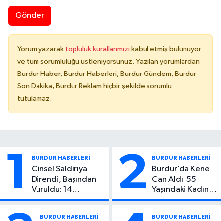
Gönder
Yorum yazarak
topluluk kurallarımızı
kabul etmiş bulunuyor
ve tüm sorumluluğu üstleniyorsunuz. Yazılan yorumlardan
Burdur Haber, Burdur Haberleri, Burdur Gündem, Burdur
Son Dakika, Burdur Reklam hiçbir şekilde sorumlu
tutulamaz.
1
2
BURDUR HABERLERİ
BURDUR HABERLERİ
Cinsel Saldırıya
Burdur’da Kene
Direndi, Başından
Can Aldı: 55
Vuruldu: 14
Yaşındaki Kadın
Yaşındaki Çocuktan
Hayatını Kaybetti
Kötü Haber!
BURDUR HABERLERİ
BURDUR HABERLERİ