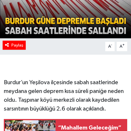
Paylaş
-
+
A
A
Burdur’un Yeşilova ilçesinde sabah saatlerinde
meydana gelen deprem kısa süreli paniğe neden
oldu. Taşpınar köyü merkezli olarak kaydedilen
sarsıntının büyüklüğü 2.6 olarak açıklandı.
“Mahallem Geleceğim”