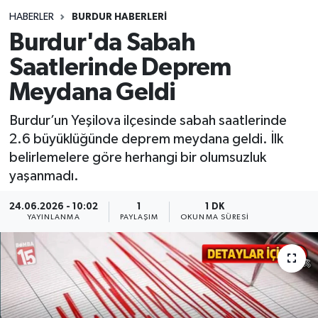
HABERLER
BURDUR HABERLERİ
Siyasetçi
Burdur'da Sabah
Spor
Saatlerinde Deprem
Meydana Geldi
Tebrik
Burdur’un Yeşilova ilçesinde sabah saatlerinde
Türkiye
2.6 büyüklüğünde deprem meydana geldi. İlk
belirlemelere göre herhangi bir olumsuzluk
yaşanmadı.
24.06.2026 - 10:02
1
1 DK
YAYINLANMA
PAYLAŞIM
OKUNMA SÜRESI