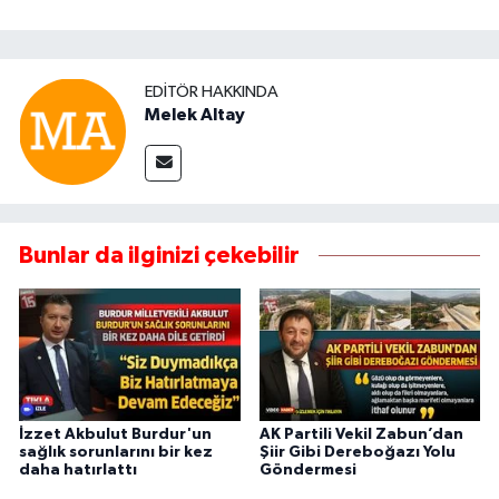
EDITÖR HAKKINDA
Melek Altay
Bunlar da ilginizi çekebilir
İzzet Akbulut Burdur'un
AK Partili Vekil Zabun’dan
sağlık sorunlarını bir kez
Şiir Gibi Dereboğazı Yolu
daha hatırlattı
Göndermesi