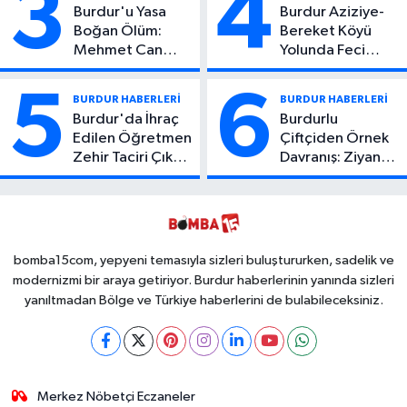
3
4
Burdur'u Yasa
Burdur Aziziye-
Boğan Ölüm:
Bereket Köyü
Mehmet Can
Yolunda Feci
Atıcı Genç Yaşta
Kaza: 1 Ölü, 2
Yaşamını Yitirdi
Yaralı
5
6
BURDUR HABERLERİ
BURDUR HABERLERİ
Burdur'da İhraç
Burdurlu
Edilen Öğretmen
Çiftçiden Örnek
Zehir Taciri Çıktı:
Davranış: Ziyan
Binlerce
Olmasın Diye
Kullanımlık Zehir
Ücretsiz Yaptı!
Ele Geçirildi!
İsteyen İstediği
Kadar
Toplayabilecek
bomba15com, yepyeni temasıyla sizleri buluştururken, sadelik ve
modernizmi bir araya getiriyor. Burdur haberlerinin yanında sizleri
yanıltmadan Bölge ve Türkiye haberlerini de bulabileceksiniz.
Merkez Nöbetçi Eczaneler