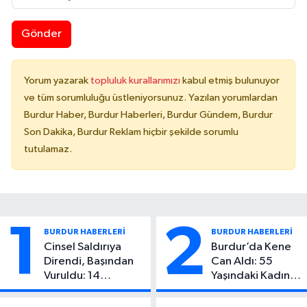
Gönder
Yorum yazarak
topluluk kurallarımızı
kabul etmiş bulunuyor
ve tüm sorumluluğu üstleniyorsunuz. Yazılan yorumlardan
Burdur Haber, Burdur Haberleri, Burdur Gündem, Burdur
Son Dakika, Burdur Reklam hiçbir şekilde sorumlu
tutulamaz.
1
2
BURDUR HABERLERİ
BURDUR HABERLERİ
Cinsel Saldırıya
Burdur’da Kene
Direndi, Başından
Can Aldı: 55
Vuruldu: 14
Yaşındaki Kadın
Yaşındaki Çocuktan
Hayatını Kaybetti
Kötü Haber!