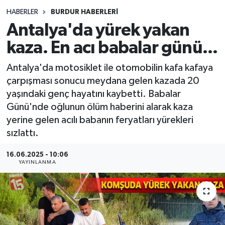
HABERLER
BURDUR HABERLERİ
Siyasetçi
Antalya'da yürek yakan
Spor
kaza. En acı babalar günü...
Antalya'da motosiklet ile otomobilin kafa kafaya
Tebrik
çarpışması sonucu meydana gelen kazada 20
yaşındaki genç hayatını kaybetti. Babalar
Türkiye
Günü'nde oğlunun ölüm haberini alarak kaza
yerine gelen acılı babanın feryatları yürekleri
sızlattı.
16.06.2025 - 10:06
YAYINLANMA