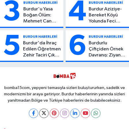
3
4
BURDUR HABERLERİ
BURDUR HABERLERİ
Burdur'u Yasa
Burdur Aziziye-
Boğan Ölüm:
Bereket Köyü
Mehmet Can
Yolunda Feci
Atıcı Genç Yaşta
Kaza: 1 Ölü, 2
Yaşamını Yitirdi
Yaralı
5
6
BURDUR HABERLERİ
BURDUR HABERLERİ
Burdur'da İhraç
Burdurlu
Edilen Öğretmen
Çiftçiden Örnek
Zehir Taciri Çıktı:
Davranış: Ziyan
Binlerce
Olmasın Diye
Kullanımlık Zehir
Ücretsiz Yaptı!
Ele Geçirildi!
İsteyen İstediği
Kadar
Toplayabilecek
bomba15com, yepyeni temasıyla sizleri buluştururken, sadelik ve
modernizmi bir araya getiriyor. Burdur haberlerinin yanında sizleri
yanıltmadan Bölge ve Türkiye haberlerini de bulabileceksiniz.