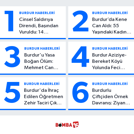
1
2
BURDUR HABERLERİ
BURDUR HABERLERİ
Cinsel Saldırıya
Burdur’da Kene
Direndi, Başından
Can Aldı: 55
Vuruldu: 14
Yaşındaki Kadın
Yaşındaki Çocuktan
Hayatını Kaybetti
Kötü Haber!
3
4
BURDUR HABERLERİ
BURDUR HABERLERİ
Burdur'u Yasa
Burdur Aziziye-
Boğan Ölüm:
Bereket Köyü
Mehmet Can
Yolunda Feci
Atıcı Genç Yaşta
Kaza: 1 Ölü, 2
Yaşamını Yitirdi
Yaralı
5
6
BURDUR HABERLERİ
BURDUR HABERLERİ
Burdur'da İhraç
Burdurlu
Edilen Öğretmen
Çiftçiden Örnek
Zehir Taciri Çıktı:
Davranış: Ziyan
Binlerce
Olmasın Diye
Kullanımlık Zehir
Ücretsiz Yaptı!
Ele Geçirildi!
İsteyen İstediği
Kadar