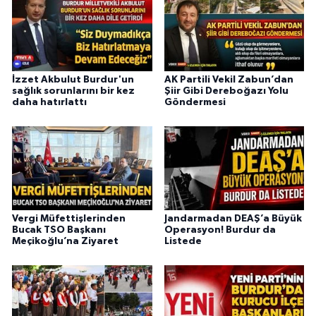
İzzet Akbulut Burdur'un
AK Partili Vekil Zabun’dan
sağlık sorunlarını bir kez
Şiir Gibi Dereboğazı Yolu
daha hatırlattı
Göndermesi
Vergi Müfettişlerinden
Jandarmadan DEAŞ’a Büyük
Bucak TSO Başkanı
Operasyon! Burdur da
Meçikoğlu’na Ziyaret
Listede