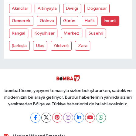
Akincilar
Altinyayla
Divriği
Doğanşar
Gemerek
Gölova
Gürün
Hafik
İmranli
Kangal
Koyulhisar
Merkez
Suşehri
Şarkişla
Ulaş
Yildizeli
Zara
bomba15com, yepyeni temasıyla sizleri buluştururken, sadelik ve
modernizmi bir araya getiriyor. Burdur haberlerinin yanında sizleri
yanıltmadan Bölge ve Türkiye haberlerini de bulabileceksiniz.