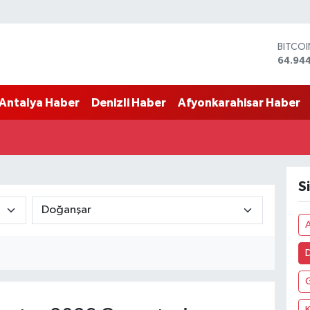
BITCO
64.94
DOLA
47,74
Antalya Haber
Denizli Haber
Afyonkarahisar Haber
EURO
55,25
STERLİ
64,481
GRAM 
6660.
S
BİST1
13.779
A
K