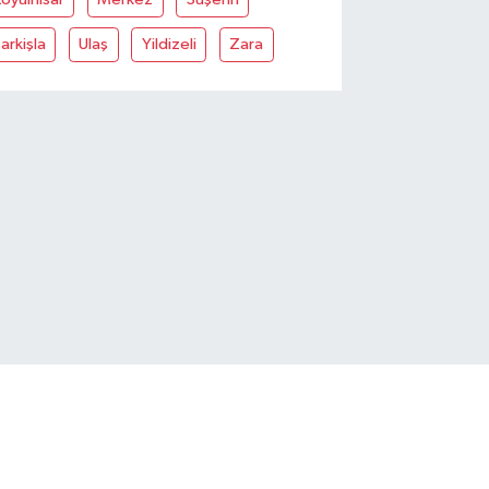
arkişla
Ulaş
Yildizeli
Zara