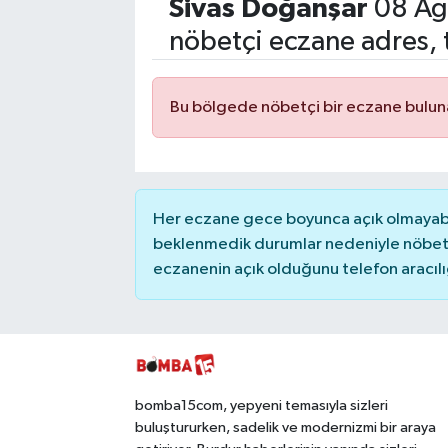
Sivas
Doğanşar
08 Ağ
Siyasetçi
nöbetçi eczane adres, 
Spor
Bu bölgede nöbetçi bir eczane bulu
Tebrik
Türkiye
Her eczane gece boyunca açık olmayabili
beklenmedik durumlar nedeniyle nöbete
eczanenin açık olduğunu telefon aracılığıy
bomba15com, yepyeni temasıyla sizleri
buluştururken, sadelik ve modernizmi bir araya