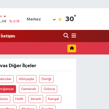
°
IN
30
Merkez
4,08
%-0.18
R
36
%0.18
İletişim
10
%0.32
N
1
%0.38
ALTIN
55
%0.03
ivas Diğer İlçeler
00
%-14
kincilar
Altinyayla
Divriği
Doğanşar
Gemerek
Gölova
Gürün
Hafik
İmranli
Kangal
oyulhisar
Merkez
Suşehri