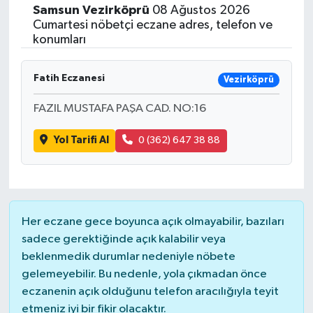
Samsun
Vezirköprü
08 Ağustos 2026
Siyasetçi
Cumartesi nöbetçi eczane adres, telefon ve
konumları
Spor
Fatih Eczanesi
Vezirköprü
Tebrik
FAZIL MUSTAFA PAŞA CAD. NO:16
Türkiye
Yol Tarifi Al
0 (362) 647 38 88
Her eczane gece boyunca açık olmayabilir, bazıları
sadece gerektiğinde açık kalabilir veya
beklenmedik durumlar nedeniyle nöbete
gelemeyebilir. Bu nedenle, yola çıkmadan önce
eczanenin açık olduğunu telefon aracılığıyla teyit
etmeniz iyi bir fikir olacaktır.