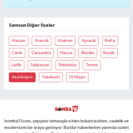
Samsun Diğer İlçeler
Alaçam
Asarcik
Atakum
Ayvacik
Bafra
Canik
Çarşamba
Havza
İlkadim
Kavak
Ladik
Salipazari
Tekkeköy
Terme
Vezirköprü
Yakakent
19 Mayis
bomba15com, yepyeni temasıyla sizleri buluştururken, sadelik ve
modernizmi bir araya getiriyor. Burdur haberlerinin yanında sizleri