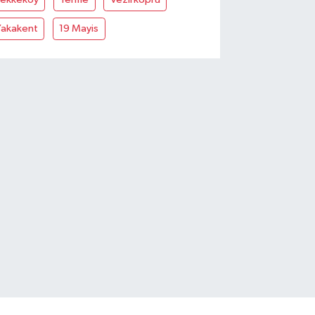
Yakakent
19 Mayis