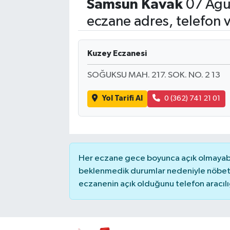
Samsun
Kavak
07 Ağu
Siyasetçi
eczane adres, telefon 
Spor
Kuzey Eczanesi
Tebrik
SOĞUKSU MAH. 217. SOK. NO. 2 13
Türkiye
Yol Tarifi Al
0 (362) 741 21 01
Her eczane gece boyunca açık olmayabili
beklenmedik durumlar nedeniyle nöbete
eczanenin açık olduğunu telefon aracılığıy