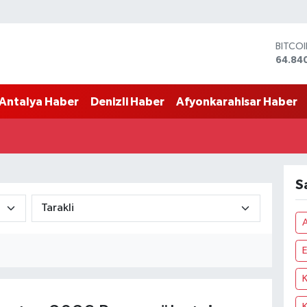
BITCO
64.84
DOLA
47,74
Antalya Haber
Denizli Haber
Afyonkarahisar Haber
EURO
55,25
STERL
64,481
GRAM 
6660.
S
BİST1
13.779
E
K