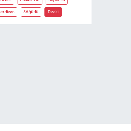
Serdivan
Söğütlü
Tarakli