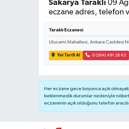
Sakarya
Taraklı
09 Ağ
Siyasetçi
eczane adres, telefon 
Spor
Taraklı Eczanesi
Tebrik
Ulucami Mahallesi, Ankara Caddesi No
Türkiye
Yol Tarifi Al
0 (264) 491 28 62
Her eczane gece boyunca açık olmayabili
beklenmedik durumlar nedeniyle nöbete
eczanenin açık olduğunu telefon aracılığıy