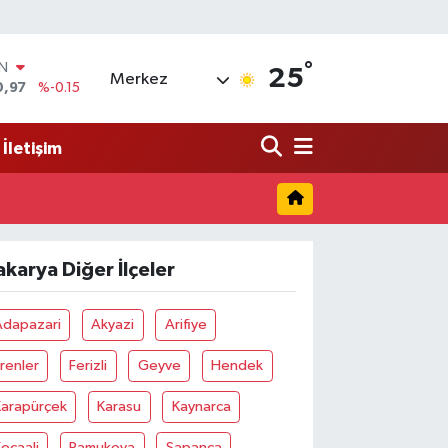
°
IN
25
Merkez
0,97
%-0.15
R
36
%0.18
İletişim
10
%0.32
İN
1
%0.38
ALTIN
55
%0
akarya Diğer İlçeler
00
%-14
Adapazari
Akyazi
Arifiye
renler
Ferizli
Geyve
Hendek
Karapürçek
Karasu
Kaynarca
ocaali
Pamukova
Sapanca