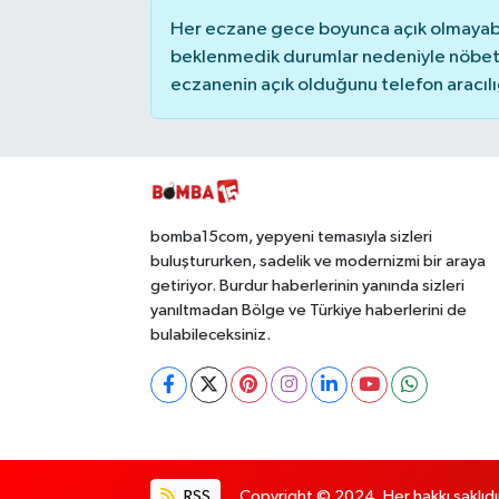
Her eczane gece boyunca açık olmayabili
beklenmedik durumlar nedeniyle nöbete
eczanenin açık olduğunu telefon aracılığıy
bomba15com, yepyeni temasıyla sizleri
buluştururken, sadelik ve modernizmi bir araya
getiriyor. Burdur haberlerinin yanında sizleri
yanıltmadan Bölge ve Türkiye haberlerini de
bulabileceksiniz.
RSS
Copyright © 2024. Her hakkı saklıdı