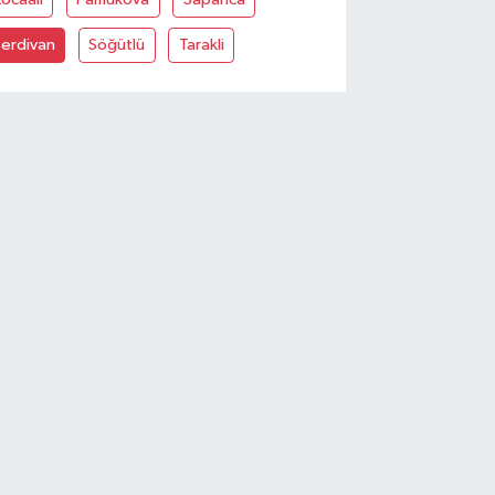
Serdivan
Söğütlü
Tarakli