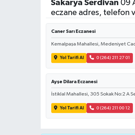
Sakarya
Serdivan
09 A
Siyasetçi
eczane adres, telefon 
Spor
Caner Sarı Eczanesi
Tebrik
Kemalpaşa Mahallesi, Medeniyet Cad
Türkiye
Yol Tarifi Al
0 (264) 211 27 01
Ayşe Dilara Eczanesi
İstiklal Mahallesi, 305 Sokak No:2 A 
Yol Tarifi Al
0 (264) 211 00 12