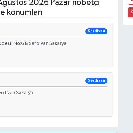
ğustos 2026 Pazar nöbetçi
ve konumları
Serdivan
desi, No:6 B Serdivan Sakarya
Serdivan
Serdivan Sakarya