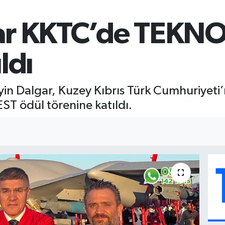
ar KKTC’de TEKNO
ldı
yin Dalgar, Kuzey Kıbrıs Türk Cumhuriyet
EST ödül törenine katıldı.