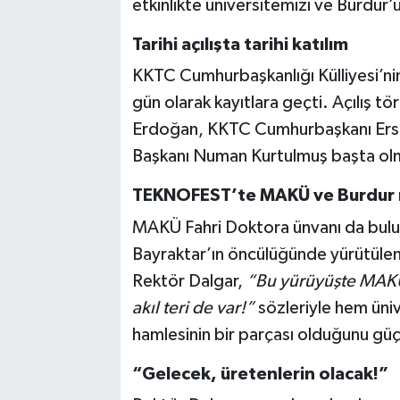
etkinlikte üniversitemizi ve Burdur’u
Tarihi açılışta tarihi katılım
KKTC Cumhurbaşkanlığı Külliyesi’nin 
gün olarak kayıtlara geçti. Açılış 
Erdoğan, KKTC Cumhurbaşkanı Ersin 
Başkanı Numan Kurtulmuş başta olma
TEKNOFEST’te MAKÜ ve Burdur 
MAKÜ Fahri Doktora ünvanı da bulun
Bayraktar’ın öncülüğünde yürütülen 
Rektör Dalgar,
“Bu yürüyüşte MAKÜ 
akıl teri de var!”
sözleriyle hem üni
hamlesinin bir parçası olduğunu güçlü
“Gelecek, üretenlerin olacak!”