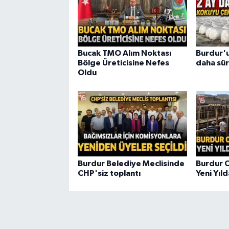
Bucak TMO Alım Noktası
Burdur'u
Bölge Üreticisine Nefes
daha sür
Oldu
Burdur Belediye Meclisinde
Burdur O
CHP'siz toplantı
Yeni Yıl