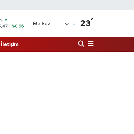
°
IN
23
Merkez
5,47
%0.66
R
71
%0.05
İletişim
6
%0.18
İN
34
%0.22
ALTIN
85
%0.54
00
%11