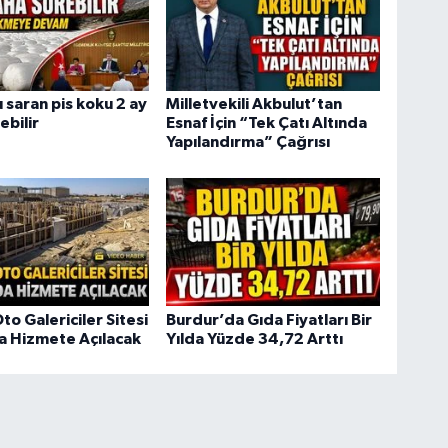
 saran pis koku 2 ay
Milletvekili Akbulut’tan
ebilir
Esnaf İçin “Tek Çatı Altında
Yapılandırma” Çağrısı
to Galericiler Sitesi
Burdur’da Gıda Fiyatları Bir
da Hizmete Açılacak
Yılda Yüzde 34,72 Arttı