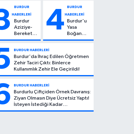
Vuruldu: 14
Kadın
BURDUR
BURDUR
3
4
Yaşındaki
Hayatını
HABERLERİ
HABERLERİ
Çocuktan
Kaybetti
Burdur
Burdur'u
Kötü Haber!
Aziziye-
Yasa
Bereket
Boğan
Köyü
Ölüm:
Yolunda
Mehmet
5
BURDUR HABERLERİ
Feci Kaza:
Can Atıcı
Burdur'da İhraç Edilen Öğretmen
1 Ölü, 2
Genç
Zehir Taciri Çıktı: Binlerce
Yaralı
Yaşta
Kullanımlık Zehir Ele Geçirildi!
Yaşamını
Yitirdi
6
BURDUR HABERLERİ
Burdurlu Çiftçiden Örnek Davranış:
Ziyan Olmasın Diye Ücretsiz Yaptı!
İsteyen İstediği Kadar
Toplayabilecek