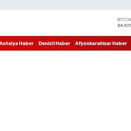
BITCO
64.47
DOLA
47,59
Antalya Haber
Denizli Haber
Afyonkarahisar Haber
EURO
55,133
STERL
64,25
GRAM 
6527.
BİST1
13.703