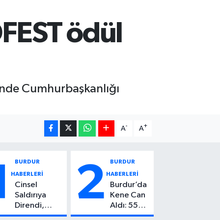
FEST ödül
i’nde Cumhurbaşkanlığı
-
+
A
A
BURDUR
BURDUR
1
2
HABERLERİ
HABERLERİ
Cinsel
Burdur’da
Saldırıya
Kene Can
Direndi,
Aldı: 55
Başından
Yaşındaki