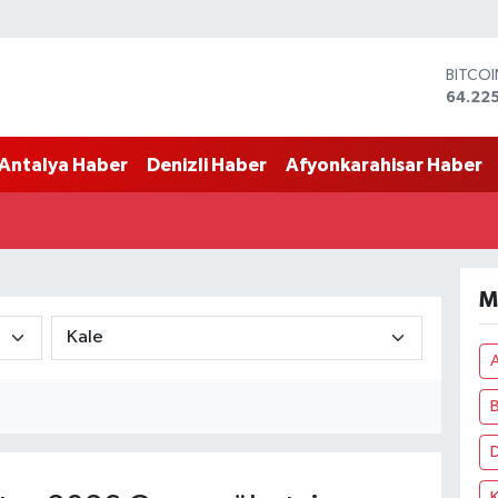
BITCO
64.225
DOLA
47,67
Antalya Haber
Denizli Haber
Afyonkarahisar Haber
EURO
55,04
STERLİ
64,21
GRAM 
6510.
M
BİST1
13.799
B