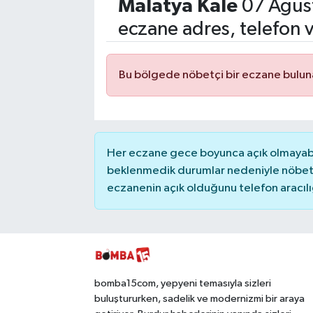
Malatya
Kale
07 Ağus
Siyasetçi
eczane adres, telefon 
Spor
Bu bölgede nöbetçi bir eczane bulu
Tebrik
Türkiye
Her eczane gece boyunca açık olmayabili
beklenmedik durumlar nedeniyle nöbete
eczanenin açık olduğunu telefon aracılığıy
bomba15com, yepyeni temasıyla sizleri
buluştururken, sadelik ve modernizmi bir araya