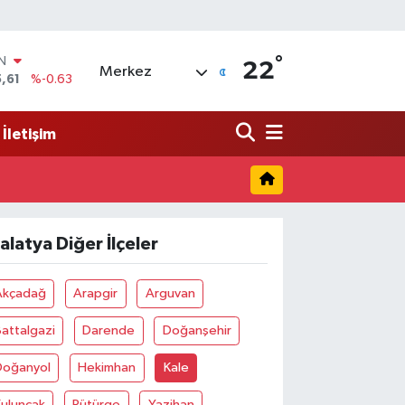
°
IN
22
Merkez
,61
%-0.63
R
04
%0
İletişim
06
%-0.08
N
43
%0
ALTIN
40
%0.45
alatya Diğer İlçeler
00
%70
Akçadağ
Arapgir
Arguvan
attalgazi
Darende
Doğanşehir
Doğanyol
Hekimhan
Kale
Kuluncak
Pütürge
Yazihan