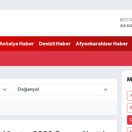
BITC
64.64
DOLA
47,6
Antalya Haber
Denizli Haber
Afyonkarahisar Haber
EURO
55,0
STERL
64,21
GRAM
6500
M
BİST1
13.79
B