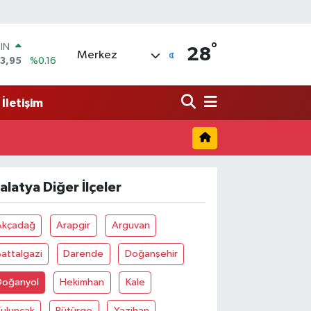
°
OIN
28
Merkez
3,95
%0.16
R
704
%0
İletişim
406
%-0.08
İN
43
%0
 ALTIN
.87
%0.12
alatya Diğer İlçeler
00
9
%70
Akçadağ
Arapgir
Arguvan
attalgazi
Darende
Doğanşehir
Doğanyol
Hekimhan
Kale
Kuluncak
Pütürge
Yazihan