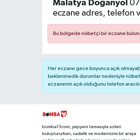
Malatya
Doğanyol
07
Siyasetçi
eczane adres, telefon 
Spor
Bu bölgede nöbetçi bir eczane bulu
Tebrik
Türkiye
Her eczane gece boyunca açık olmayabili
beklenmedik durumlar nedeniyle nöbete
eczanenin açık olduğunu telefon aracılığıy
bomba15com, yepyeni temasıyla sizleri
buluştururken, sadelik ve modernizmi bir araya