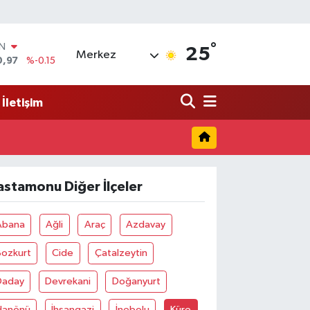
°
IN
25
Merkez
0,97
%-0.15
R
36
%0.18
İletişim
10
%0.32
İN
1
%0.38
ALTIN
55
%0
astamonu Diğer İlçeler
00
%-14
Abana
Ağli
Araç
Azdavay
Bozkurt
Cide
Çatalzeytin
Daday
Devrekani
Doğanyurt
Hanönü
İhsangazi
İnebolu
Küre