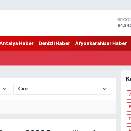
BITCO
64.84
DOLA
47,74
Antalya Haber
Denizli Haber
Afyonkarahisar Haber
EURO
55,25
STERL
64,481
GRAM 
6660.
K
BİST1
13.779