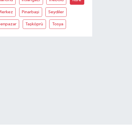
Merkez
Pinarbaşi
Seydiler
Şenpazar
Taşköprü
Tosya