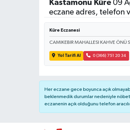
Kastamonu
Küre
09 A
Siyasetçi
eczane adres, telefon 
Spor
Küre Eczanesi
Tebrik
CAMIKEBIR MAHALLESI KAHVE ÖNÜ S
Türkiye
Yol Tarifi Al
0 (366) 751 20 34
Her eczane gece boyunca açık olmayabili
beklenmedik durumlar nedeniyle nöbete
eczanenin açık olduğunu telefon aracılığıy