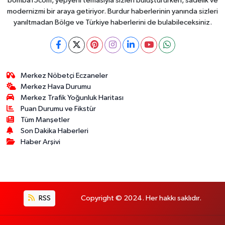
bomba15com, yepyeni temasıyla sizleri buluştururken, sadelik ve
modernizmi bir araya getiriyor. Burdur haberlerinin yanında sizleri
yanıltmadan Bölge ve Türkiye haberlerini de bulabileceksiniz.
Merkez Nöbetçi Eczaneler
Merkez Hava Durumu
Merkez Trafik Yoğunluk Haritası
Puan Durumu ve Fikstür
Tüm Manşetler
Son Dakika Haberleri
Haber Arşivi
RSS
Copyright © 2024. Her hakkı saklıdır.