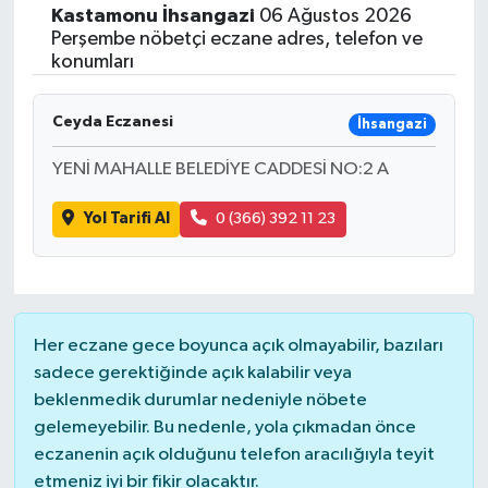
Kastamonu
İhsangazi
06 Ağustos 2026
Siyasetçi
Perşembe nöbetçi eczane adres, telefon ve
konumları
Spor
Ceyda Eczanesi
İhsangazi
Tebrik
YENİ MAHALLE BELEDİYE CADDESİ NO:2 A
Türkiye
Yol Tarifi Al
0 (366) 392 11 23
Her eczane gece boyunca açık olmayabilir, bazıları
sadece gerektiğinde açık kalabilir veya
beklenmedik durumlar nedeniyle nöbete
gelemeyebilir. Bu nedenle, yola çıkmadan önce
eczanenin açık olduğunu telefon aracılığıyla teyit
etmeniz iyi bir fikir olacaktır.