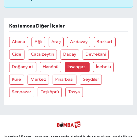
Kastamonu Diğer İlçeler
Abana
Ağli
Araç
Azdavay
Bozkurt
Cide
Çatalzeytin
Daday
Devrekani
Doğanyurt
Hanönü
İhsangazi
İnebolu
Küre
Merkez
Pinarbaşi
Seydiler
Şenpazar
Taşköprü
Tosya