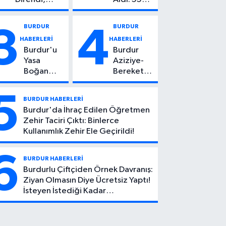
Başından
Yaşındaki
Vuruldu: 14
Kadın
BURDUR
BURDUR
3
4
Yaşındaki
Hayatını
HABERLERİ
HABERLERİ
Çocuktan
Kaybetti
Burdur'u
Burdur
Kötü Haber!
Yasa
Aziziye-
Boğan
Bereket
Ölüm:
Köyü
Mehmet
Yolunda
5
BURDUR HABERLERİ
Can Atıcı
Feci Kaza:
Burdur'da İhraç Edilen Öğretmen
Genç
1 Ölü, 2
Zehir Taciri Çıktı: Binlerce
Yaşta
Yaralı
Kullanımlık Zehir Ele Geçirildi!
Yaşamını
Yitirdi
6
BURDUR HABERLERİ
Burdurlu Çiftçiden Örnek Davranış:
Ziyan Olmasın Diye Ücretsiz Yaptı!
İsteyen İstediği Kadar
Toplayabilecek