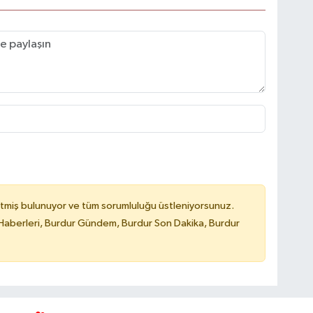
tmiş bulunuyor ve tüm sorumluluğu üstleniyorsunuz.
Haberleri, Burdur Gündem, Burdur Son Dakika, Burdur