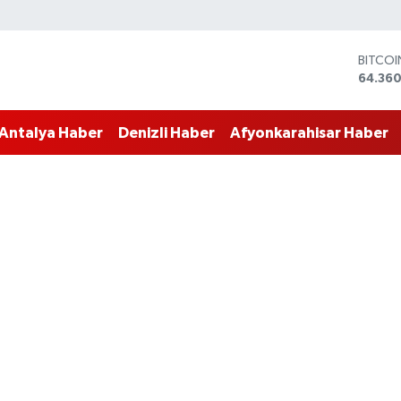
DOLA
47,714
EURO
55,03
Antalya Haber
Denizli Haber
Afyonkarahisar Haber
STERLİ
64,24
GRAM 
6574.8
BİST10
13.887
BITCO
64.360