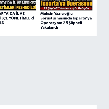
ARTA’DA İL VE
Muhsin Yazıcıoğlu
İLÇE YÖNETİMLERİ
Soruşturmasında Isparta’ya
LDİ
Operasyon: 25 Şüpheli
Yakalandı