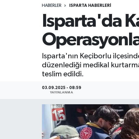
HABERLER
ISPARTA HABERLERİ
Siyasetçi
Isparta'da K
Spor
Operasyonla 
Tebrik
Isparta'nın Keçiborlu ilçesin
Türkiye
düzenlediği medikal kurtarma
teslim edildi.
03.09.2025 - 08:59
YAYINLANMA