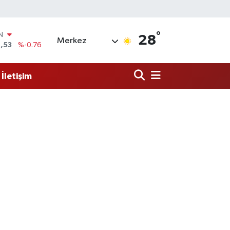
°
R
28
Merkez
3
%0.16
17
%-0.02
İletişim
N
63
%0.07
ALTIN
1
%1.44
0
%64
IN
,53
%-0.76