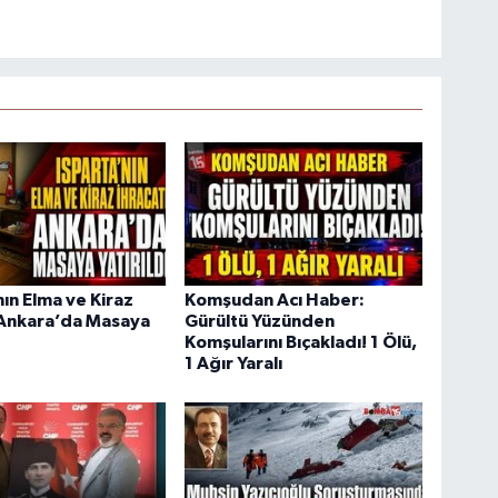
nın Elma ve Kiraz
Komşudan Acı Haber:
 Ankara’da Masaya
Gürültü Yüzünden
Komşularını Bıçakladı! 1 Ölü,
1 Ağır Yaralı