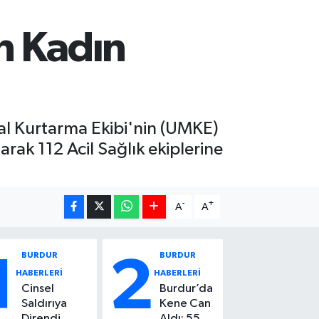
n Kadın
kal Kurtarma Ekibi'nin (UMKE)
ak 112 Acil Sağlık ekiplerine
-
+
A
A
BURDUR
BURDUR
1
2
HABERLERİ
HABERLERİ
Cinsel
Burdur’da
Saldırıya
Kene Can
Direndi,
Aldı: 55