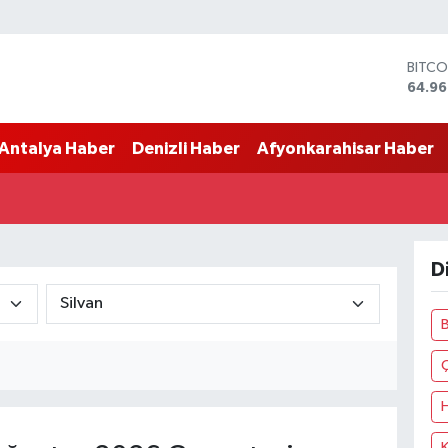
BITCO
64.96
DOLA
47,74
Antalya Haber
Denizli Haber
Afyonkarahisar Haber
EURO
55,25
STERL
64,48
GRAM
6660
D
BİST1
13.77
B
K