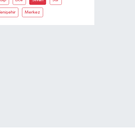
enişehir
Merkez