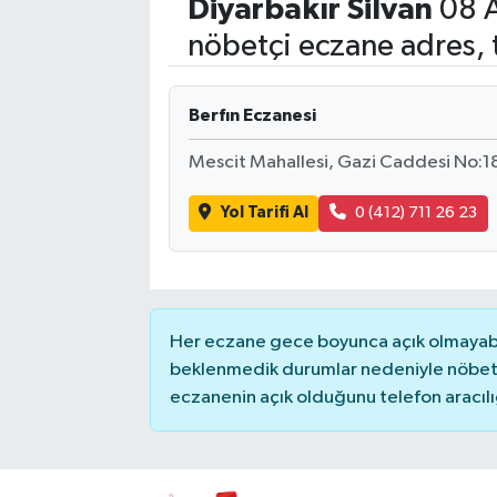
Diyarbakır
Silvan
08 A
Siyasetçi
nöbetçi eczane adres, 
Spor
Berfın Eczanesi
Tebrik
Mescit Mahallesi, Gazi Caddesi No:18
Türkiye
Yol Tarifi Al
0 (412) 711 26 23
Her eczane gece boyunca açık olmayabili
beklenmedik durumlar nedeniyle nöbete
eczanenin açık olduğunu telefon aracılığıy