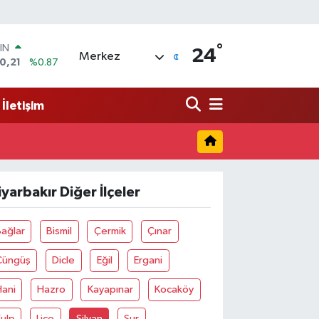
°
IN
24
Merkez
0,21
%0.87
R
36
%0.18
İletişim
10
%0.32
İN
11
%0.38
 ALTIN
.55
%0.03
iyarbakır Diğer İlçeler
00
9
%-14
ağlar
Bismil
Çermik
Çınar
Çüngüş
Dicle
Eğil
Ergani
Hani
Hazro
Kayapınar
Kocaköy
ulp
Lice
Silvan
Sur