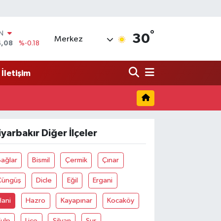
°
IN
30
Merkez
4,08
%-0.18
R
36
%0.18
İletişim
10
%0.32
N
1
%0.38
ALTIN
55
%0.03
iyarbakır Diğer İlçeler
00
%-14
ağlar
Bismil
Çermik
Çınar
Çüngüş
Dicle
Eğil
Ergani
Hani
Hazro
Kayapınar
Kocaköy
ulp
Lice
Silvan
Sur