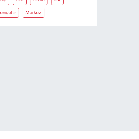
enişehir
Merkez