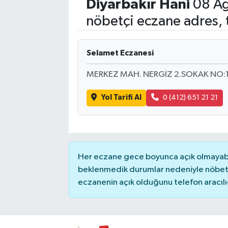
Diyarbakır
Hani
08 Ağ
Siyasetçi
nöbetçi eczane adres, 
Spor
Selamet Eczanesi
Tebrik
MERKEZ MAH. NERGİZ 2.SOKAK NO:1
Türkiye
Yol Tarifi Al
0 (412) 651 21 21
Her eczane gece boyunca açık olmayabili
beklenmedik durumlar nedeniyle nöbete
eczanenin açık olduğunu telefon aracılığıy