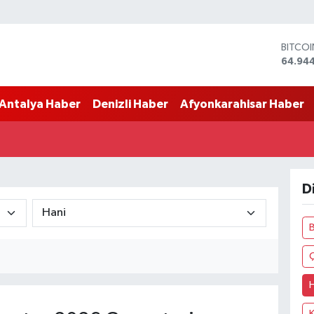
BITCO
64.94
DOLA
47,74
Antalya Haber
Denizli Haber
Afyonkarahisar Haber
EURO
55,25
STERLİ
64,481
GRAM 
6660.
D
BİST1
13.779
B
K