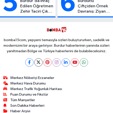
5
6
Burdur'da İhraç
Burdurlu
Edilen Öğretmen
Çiftçiden Örnek
Zehir Taciri Çıktı:
Davranış: Ziyan
Binlerce
Olmasın Diye
Kullanımlık Zehir
Ücretsiz Yaptı!
Ele Geçirildi!
İsteyen İstediği
Kadar
Toplayabilecek
bomba15com, yepyeni temasıyla sizleri buluştururken, sadelik ve
modernizmi bir araya getiriyor. Burdur haberlerinin yanında sizleri
yanıltmadan Bölge ve Türkiye haberlerini de bulabileceksiniz.
Merkez Nöbetçi Eczaneler
Merkez Hava Durumu
Merkez Trafik Yoğunluk Haritası
Puan Durumu ve Fikstür
Tüm Manşetler
Son Dakika Haberleri
Haber Arşivi