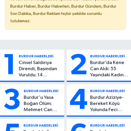
Burdur Haber, Burdur Haberleri, Burdur Gündem, Burdur
Son Dakika, Burdur Reklam hiçbir şekilde sorumlu
tutulamaz.
1
2
BURDUR HABERLERİ
BURDUR HABERLERİ
Cinsel Saldırıya
Burdur’da Kene
Direndi, Başından
Can Aldı: 55
Vuruldu: 14
Yaşındaki Kadın
Yaşındaki Çocuktan
Hayatını Kaybetti
Kötü Haber!
3
4
BURDUR HABERLERİ
BURDUR HABERLERİ
Burdur'u Yasa
Burdur Aziziye-
Boğan Ölüm:
Bereket Köyü
Mehmet Can
Yolunda Feci
Atıcı Genç Yaşta
Kaza: 1 Ölü, 2
Yaşamını Yitirdi
Yaralı
BURDUR HABERLERİ
BURDUR HABERLERİ