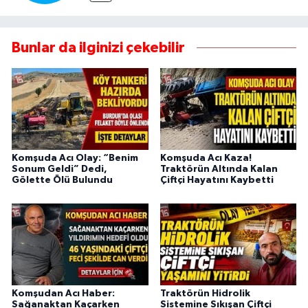
Bunlar da ilginizi çekebilir
Komşuda Acı Olay: “Benim
Komşuda Acı Kaza!
Sonum Geldi” Dedi,
Traktörün Altında Kalan
Gölette Ölü Bulundu
Çiftçi Hayatını Kaybetti
Komşudan Acı Haber:
Traktörün Hidrolik
Sağanaktan Kaçarken
Sistemine Sıkışan Çiftçi