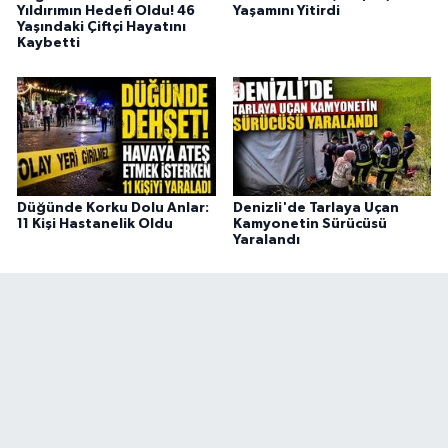
Yıldırımın Hedefi Oldu! 46
Yaşamını Yitirdi
Yaşındaki Çiftçi Hayatını
Kaybetti
Düğünde Korku Dolu Anlar:
Denizli'de Tarlaya Uçan
11 Kişi Hastanelik Oldu
Kamyonetin Sürücüsü
Yaralandı