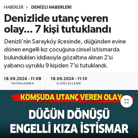
HABERLER
DENİZLİ HABERLERİ
Siyasetçi
Denizlide utanç veren
Spor
olay... 7 kişi tutuklandı
Denizli'nin Sarayköy ilçesinde, düğünden evine
Tebrik
dönen engelli kız çocuğuna cinsel istismarda
bulundukları iddiasıyla gözaltına alınan 2’si
Türkiye
yabancı uyruklu 9 kişiden 7’si tutuklandı.
18.09.2024 - 11:08
18.09.2024 - 11:10
YAYINLANMA
GÜNCELLEME