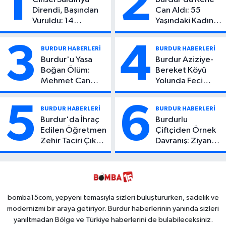
1
2
Direndi, Başından
Can Aldı: 55
Vuruldu: 14
Yaşındaki Kadın
Yaşındaki Çocuktan
Hayatını Kaybetti
Kötü Haber!
3
4
BURDUR HABERLERİ
BURDUR HABERLERİ
Burdur'u Yasa
Burdur Aziziye-
Boğan Ölüm:
Bereket Köyü
Mehmet Can
Yolunda Feci
Atıcı Genç Yaşta
Kaza: 1 Ölü, 2
Yaşamını Yitirdi
Yaralı
5
6
BURDUR HABERLERİ
BURDUR HABERLERİ
Burdur'da İhraç
Burdurlu
Edilen Öğretmen
Çiftçiden Örnek
Zehir Taciri Çıktı:
Davranış: Ziyan
Binlerce
Olmasın Diye
Kullanımlık Zehir
Ücretsiz Yaptı!
Ele Geçirildi!
İsteyen İstediği
Kadar
Toplayabilecek
bomba15com, yepyeni temasıyla sizleri buluştururken, sadelik ve
modernizmi bir araya getiriyor. Burdur haberlerinin yanında sizleri
yanıltmadan Bölge ve Türkiye haberlerini de bulabileceksiniz.