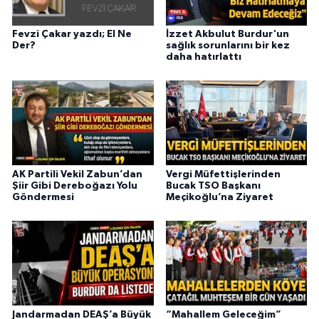
Fevzi Çakar yazdı; El Ne
İzzet Akbulut Burdur'un
Der?
sağlık sorunlarını bir kez
daha hatırlattı
AK Partili Vekil Zabun’dan
Vergi Müfettişlerinden
Şiir Gibi Dereboğazı Yolu
Bucak TSO Başkanı
Göndermesi
Meçikoğlu’na Ziyaret
Jandarmadan DEAŞ’a Büyük
“Mahallem Geleceğim”