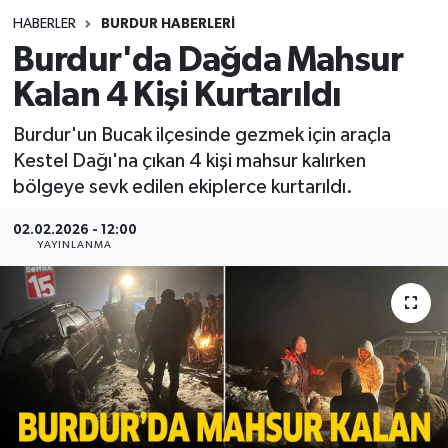
HABERLER
BURDUR HABERLERİ
Siyasetçi
Burdur'da Dağda Mahsur
Spor
Kalan 4 Kişi Kurtarıldı
Burdur'un Bucak ilçesinde gezmek için araçla
Tebrik
Kestel Dağı'na çıkan 4 kişi mahsur kalırken
bölgeye sevk edilen ekiplerce kurtarıldı.
Türkiye
02.02.2026 - 12:00
YAYINLANMA