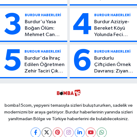
Yaşındaki Çocuktan
Hayatını Kaybetti
Kötü Haber!
3
4
BURDUR HABERLERİ
BURDUR HABERLERİ
Burdur'u Yasa
Burdur Aziziye-
Boğan Ölüm:
Bereket Köyü
Mehmet Can
Yolunda Feci
Atıcı Genç Yaşta
Kaza: 1 Ölü, 2
Yaşamını Yitirdi
Yaralı
5
6
BURDUR HABERLERİ
BURDUR HABERLERİ
Burdur'da İhraç
Burdurlu
Edilen Öğretmen
Çiftçiden Örnek
Zehir Taciri Çıktı:
Davranış: Ziyan
Binlerce
Olmasın Diye
Kullanımlık Zehir
Ücretsiz Yaptı!
Ele Geçirildi!
İsteyen İstediği
Kadar
Toplayabilecek
bomba15com, yepyeni temasıyla sizleri buluştururken, sadelik ve
modernizmi bir araya getiriyor. Burdur haberlerinin yanında sizleri
yanıltmadan Bölge ve Türkiye haberlerini de bulabileceksiniz.