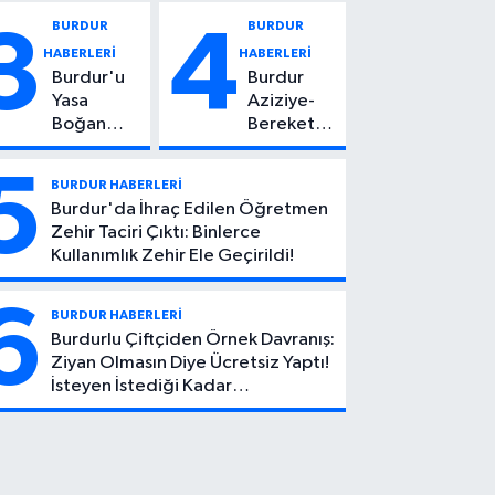
Vuruldu: 14
Kadın
BURDUR
BURDUR
3
4
Yaşındaki
Hayatını
HABERLERİ
HABERLERİ
Çocuktan
Kaybetti
Burdur'u
Burdur
Kötü Haber!
Yasa
Aziziye-
Boğan
Bereket
Ölüm:
Köyü
Mehmet
Yolunda
5
BURDUR HABERLERİ
Can Atıcı
Feci Kaza:
Burdur'da İhraç Edilen Öğretmen
Genç
1 Ölü, 2
Zehir Taciri Çıktı: Binlerce
Yaşta
Yaralı
Kullanımlık Zehir Ele Geçirildi!
Yaşamını
Yitirdi
6
BURDUR HABERLERİ
Burdurlu Çiftçiden Örnek Davranış:
Ziyan Olmasın Diye Ücretsiz Yaptı!
İsteyen İstediği Kadar
Toplayabilecek