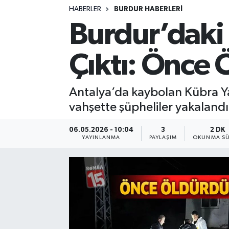
HABERLER
BURDUR HABERLERİ
Siyasetçi
Burdur’daki 
Spor
Çıktı: Önce 
Tebrik
Antalya’da kaybolan Kübra Yap
Türkiye
vahşette şüpheliler yakalandı
06.05.2026 - 10:04
3
2 DK
YAYINLANMA
PAYLAŞIM
OKUNMA SÜ