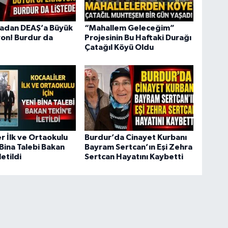
adan DEAŞ’a Büyük
“Mahallem Geleceğim”
on! Burdur da
Projesinin Bu Haftaki Durağı
Çatağıl Köyü Oldu
er İlk ve Ortaokulu
Burdur’da Cinayet Kurbanı
 Bina Talebi Bakan
Bayram Sertcan’ın Eşi Zehra
letildi
Sertcan Hayatını Kaybetti