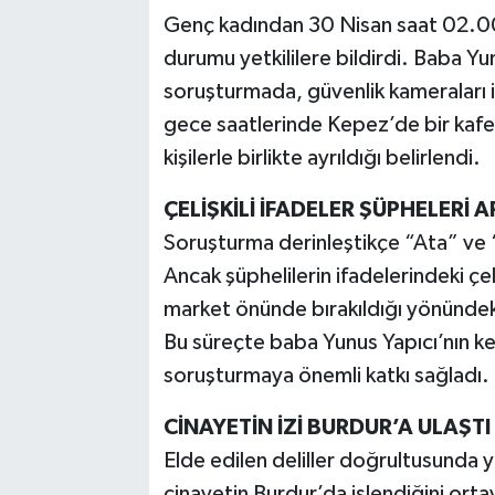
Genç kadından 30 Nisan saat 02.00
durumu yetkililere bildirdi. Baba Yu
soruşturmada, güvenlik kameraları i
gece saatlerinde Kepez’de bir kafed
kişilerle birlikte ayrıldığı belirlendi.
ÇELİŞKİLİ İFADELER ŞÜPHELERİ A
Soruşturma derinleştikçe “Ata” ve “U
Ancak şüphelilerin ifadelerindeki çeli
market önünde bırakıldığı yönündeki
Bu süreçte baba Yunus Yapıcı’nın ken
soruşturmaya önemli katkı sağladı.
CİNAYETİN İZİ BURDUR’A ULAŞTI
Elde edilen deliller doğrultusunda y
cinayetin Burdur’da işlendiğini ort