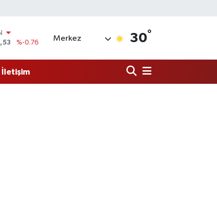
°
30
Merkez
69
%0.17
65
%0.01
İletişim
N
7
%0.02
ALTIN
1
%1.44
0
%64
IN
,53
%-0.76