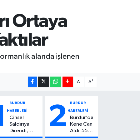
rı Ortaya
aktılar
 ormanlık alanda işlenen
-
+
A
A
BURDUR
BURDUR
1
2
HABERLERİ
HABERLERİ
Cinsel
Burdur’da
Saldırıya
Kene Can
Direndi,
Aldı: 55
Başından
Yaşındaki