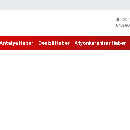
DOLAR
47,70
EURO
55,02
Antalya Haber
Denizli Haber
Afyonkarahisar Haber
STERLİ
64,189
GRAM 
6574.8
BİST10
13.887
BITCO
64.360