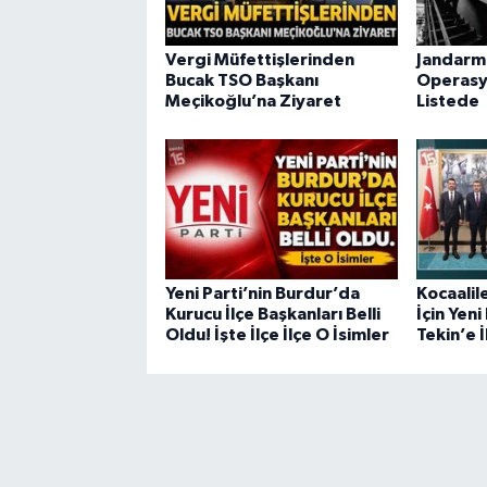
Vergi Müfettişlerinden
Jandarm
Bucak TSO Başkanı
Operasy
Meçikoğlu’na Ziyaret
Listede
Yeni Parti’nin Burdur’da
Kocaalil
Kurucu İlçe Başkanları Belli
İçin Yeni
Oldu! İşte İlçe İlçe O İsimler
Tekin’e İ