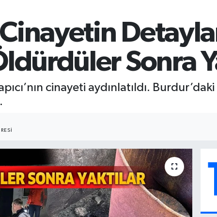
Cinayetin Detayla
Öldürdüler Sonra Y
ıcı’nın cinayeti aydınlatıldı. Burdur’daki
.
RESI