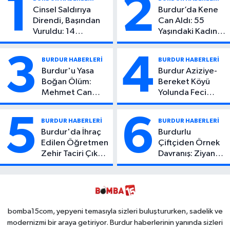
1
2
Cinsel Saldırıya
Burdur’da Kene
Direndi, Başından
Can Aldı: 55
Vuruldu: 14
Yaşındaki Kadın
Yaşındaki Çocuktan
Hayatını Kaybetti
Kötü Haber!
3
4
BURDUR HABERLERİ
BURDUR HABERLERİ
Burdur'u Yasa
Burdur Aziziye-
Boğan Ölüm:
Bereket Köyü
Mehmet Can
Yolunda Feci
Atıcı Genç Yaşta
Kaza: 1 Ölü, 2
Yaşamını Yitirdi
Yaralı
5
6
BURDUR HABERLERİ
BURDUR HABERLERİ
Burdur'da İhraç
Burdurlu
Edilen Öğretmen
Çiftçiden Örnek
Zehir Taciri Çıktı:
Davranış: Ziyan
Binlerce
Olmasın Diye
Kullanımlık Zehir
Ücretsiz Yaptı!
Ele Geçirildi!
İsteyen İstediği
Kadar
Toplayabilecek
bomba15com, yepyeni temasıyla sizleri buluştururken, sadelik ve
modernizmi bir araya getiriyor. Burdur haberlerinin yanında sizleri