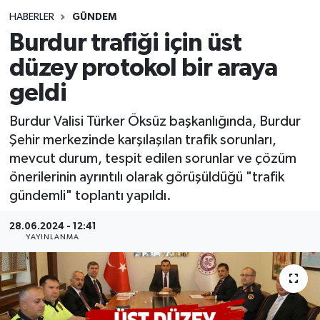
HABERLER
GÜNDEM
Siyasetçi
Burdur trafiği için üst
Spor
düzey protokol bir araya
geldi
Tebrik
Burdur Valisi Türker Öksüz başkanlığında, Burdur
Türkiye
Şehir merkezinde karşılaşılan trafik sorunları,
mevcut durum, tespit edilen sorunlar ve çözüm
önerilerinin ayrıntılı olarak görüşüldüğü "trafik
gündemli" toplantı yapıldı.
28.06.2024 - 12:41
YAYINLANMA