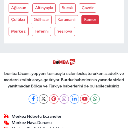
Ağlasun
Altinyayla
Bucak
Çavdir
Çeltikçi
Gölhisar
Karamanli
Kemer
Merkez
Tefenni
Yeşilova
bomba15com, yepyeni temasıyla sizleri buluştururken, sadelik ve
modernizmi bir araya getiriyor. Burdur haberlerinin yanında sizleri
yanıltmadan Bölge ve Türkiye haberlerini de bulabileceksiniz.
Merkez Nöbetçi Eczaneler
Merkez Hava Durumu