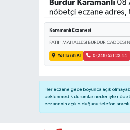
Burdur
Karamanlı
08 
Siyasetçi
nöbetçi eczane adres, 
Spor
Karamanlı Eczanesi
Tebrik
FATİH MAHALLESİ BURDUR CADDESİ 
Türkiye
Yol Tarifi Al
0 (248) 531 22 44
Her eczane gece boyunca açık olmayabili
beklenmedik durumlar nedeniyle nöbete
eczanenin açık olduğunu telefon aracılığıy