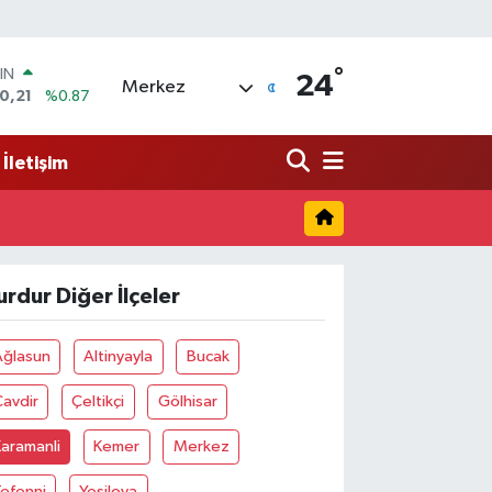
°
IN
24
Merkez
0,21
%0.87
R
36
%0.18
İletişim
10
%0.32
İN
11
%0.38
 ALTIN
.55
%0.03
urdur Diğer İlçeler
00
9
%-14
Ağlasun
Altinyayla
Bucak
avdir
Çeltikçi
Gölhisar
aramanli
Kemer
Merkez
efenni
Yeşilova