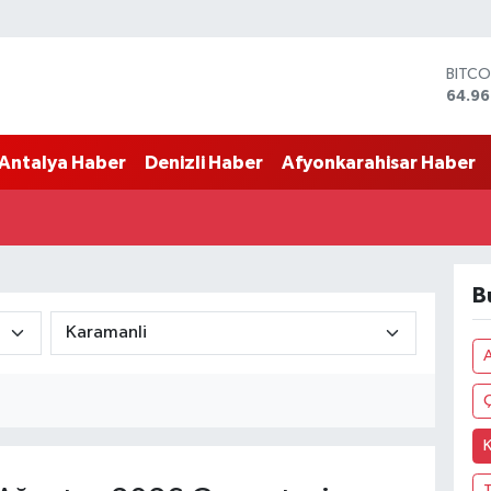
BITCO
64.96
DOLA
47,74
Antalya Haber
Denizli Haber
Afyonkarahisar Haber
EURO
55,25
STERL
64,48
GRAM
6660
B
BİST1
13.77
Ç
K
T