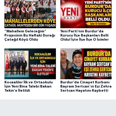
“Mahallem Geleceğim”
Yeni Parti’nin Burdur’da
Projesinin Bu Haftaki Durağı
Kurucu İlçe Başkanları Belli
Çatağıl Köyü Oldu
Oldu! İşte İlçe İlçe O İsimler
Kocaaliler İlk ve Ortaokulu
Burdur’da Cinayet Kurbanı
İçin Yeni Bina Talebi Bakan
Bayram Sertcan’ın Eşi Zehra
Tekin’e İletildi
Sertcan Hayatını Kaybetti