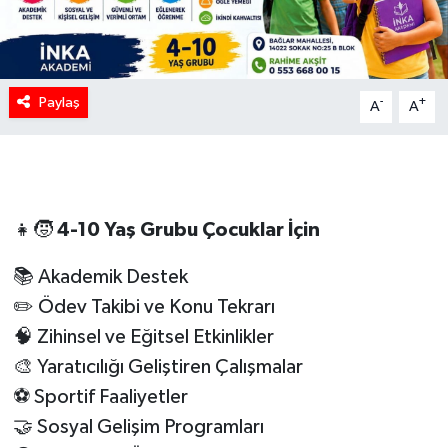
Paylaş
-
+
A
A
👧🧒
4-10 Yaş Grubu Çocuklar İçin
📚 Akademik Destek
✏️ Ödev Takibi ve Konu Tekrarı
🧠 Zihinsel ve Eğitsel Etkinlikler
🎨 Yaratıcılığı Geliştiren Çalışmalar
⚽ Sportif Faaliyetler
🤝 Sosyal Gelişim Programları