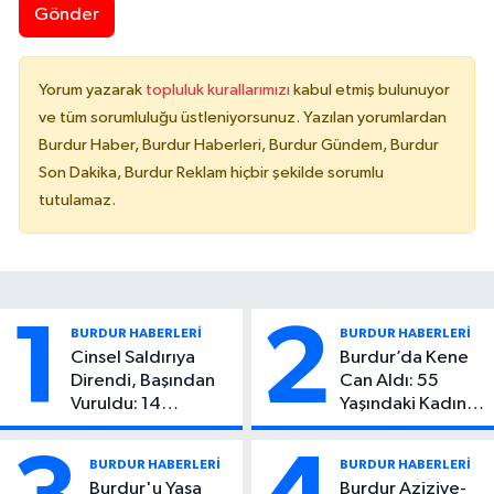
Gönder
Yorum yazarak
topluluk kurallarımızı
kabul etmiş bulunuyor
ve tüm sorumluluğu üstleniyorsunuz. Yazılan yorumlardan
Burdur Haber, Burdur Haberleri, Burdur Gündem, Burdur
Son Dakika, Burdur Reklam hiçbir şekilde sorumlu
tutulamaz.
1
2
BURDUR HABERLERİ
BURDUR HABERLERİ
Cinsel Saldırıya
Burdur’da Kene
Direndi, Başından
Can Aldı: 55
Vuruldu: 14
Yaşındaki Kadın
Yaşındaki Çocuktan
Hayatını Kaybetti
Kötü Haber!
BURDUR HABERLERİ
BURDUR HABERLERİ
Burdur'u Yasa
Burdur Aziziye-