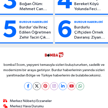
3
4
Boğan Ölüm:
Bereket Köyü
Mehmet Can
Yolunda Feci
Atıcı Genç Yaşta
Kaza: 1 Ölü, 2
Yaşamını Yitirdi
Yaralı
5
6
BURDUR HABERLERİ
BURDUR HABERLERİ
Burdur'da İhraç
Burdurlu
Edilen Öğretmen
Çiftçiden Örnek
Zehir Taciri Çıktı:
Davranış: Ziyan
Binlerce
Olmasın Diye
Kullanımlık Zehir
Ücretsiz Yaptı!
Ele Geçirildi!
İsteyen İstediği
Kadar
Toplayabilecek
bomba15com, yepyeni temasıyla sizleri buluştururken, sadelik ve
modernizmi bir araya getiriyor. Burdur haberlerinin yanında sizleri
yanıltmadan Bölge ve Türkiye haberlerini de bulabileceksiniz.
Merkez Nöbetçi Eczaneler
Merkez Hava Durumu