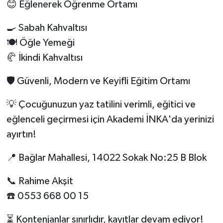
😊 Eğlenerek Öğrenme Ortamı
🍳 Sabah Kahvaltısı
🍽️ Öğle Yemeği
🥐 İkindi Kahvaltısı
🛡️ Güvenli, Modern ve Keyifli Eğitim Ortamı
💡 Çocuğunuzun yaz tatilini verimli, eğitici ve
eğlenceli geçirmesi için Akademi İNKA'da yerinizi
ayırtın!
📍 Bağlar Mahallesi, 14022 Sokak No:25 B Blok
📞 Rahime Akşit
☎️ 0553 668 00 15
⏳ Kontenjanlar sınırlıdır, kayıtlar devam ediyor!