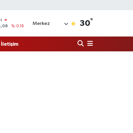
IN
4,08
%-0.18
°
R
30
Merkez
36
%0.18
10
%0.32
İletişim
N
1
%0.38
ALTIN
55
%0.03
00
%-14