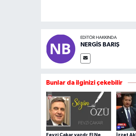
EDITÖR HAKKINDA
NERGİS BARIŞ
Bunlar da ilginizi çekebilir
Fevzi Çakar yazdı; El Ne
İzzet Ak