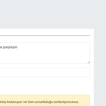
tmiş bulunuyor ve tüm sorumluluğu üstleniyorsunuz.