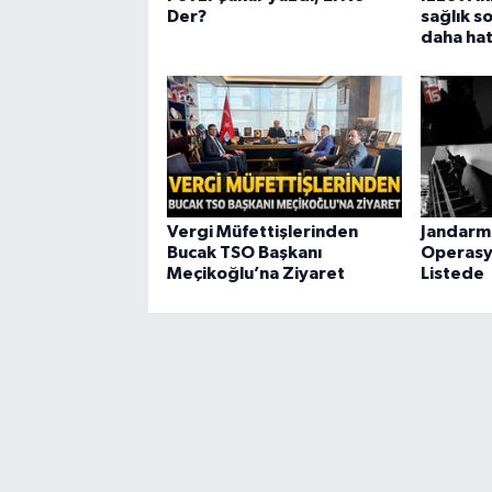
Der?
sağlık so
daha hatı
Vergi Müfettişlerinden
Jandarm
Bucak TSO Başkanı
Operasy
Meçikoğlu’na Ziyaret
Listede