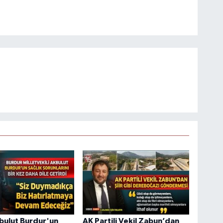
bulut Burdur'un
AK Partili Vekil Zabun’dan