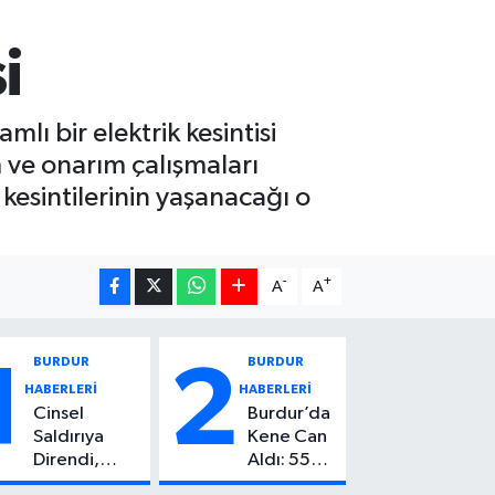
i
lı bir elektrik kesintisi
 ve onarım çalışmaları
k kesintilerinin yaşanacağı o
-
+
A
A
BURDUR
BURDUR
1
2
HABERLERİ
HABERLERİ
Cinsel
Burdur’da
Saldırıya
Kene Can
Direndi,
Aldı: 55
Başından
Yaşındaki