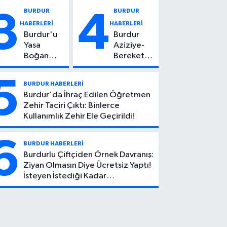
Vuruldu: 14
Kadın
BURDUR
BURDUR
3
4
Yaşındaki
Hayatını
HABERLERİ
HABERLERİ
Çocuktan
Kaybetti
Burdur'u
Burdur
Kötü Haber!
Yasa
Aziziye-
Boğan
Bereket
Ölüm:
Köyü
Mehmet
Yolunda
5
BURDUR HABERLERİ
Can Atıcı
Feci Kaza:
Burdur'da İhraç Edilen Öğretmen
Genç
1 Ölü, 2
Zehir Taciri Çıktı: Binlerce
Yaşta
Yaralı
Kullanımlık Zehir Ele Geçirildi!
Yaşamını
Yitirdi
6
BURDUR HABERLERİ
Burdurlu Çiftçiden Örnek Davranış:
Ziyan Olmasın Diye Ücretsiz Yaptı!
İsteyen İstediği Kadar
Toplayabilecek