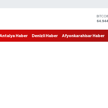
BITCO
64.94
DOLA
47,74
EURO
55,25
Antalya Haber
Denizli Haber
Afyonkarahisar Haber
STERLİ
64,481
GRAM 
6660.
BİST1
13.779