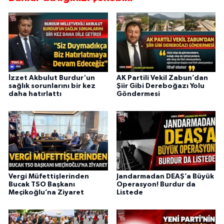
İzzet Akbulut Burdur'un
AK Partili Vekil Zabun’dan
sağlık sorunlarını bir kez
Şiir Gibi Dereboğazı Yolu
daha hatırlattı
Göndermesi
Vergi Müfettişlerinden
Jandarmadan DEAŞ’a Büyük
Bucak TSO Başkanı
Operasyon! Burdur da
Meçikoğlu’na Ziyaret
Listede