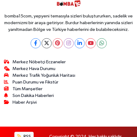
Ele Geçirildi!
İsteyen İstediği
Kadar
Toplayabilecek
bomba15com, yepyeni temasıyla sizleri buluştururken, sadelik ve
modernizmi bir araya getiriyor. Burdur haberlerinin yanında sizleri
yanıltmadan Bölge ve Türkiye haberlerini de bulabileceksiniz.
Merkez Nöbetçi Eczaneler
Merkez Hava Durumu
Merkez Trafik Yoğunluk Haritası
Puan Durumu ve Fikstür
Tüm Manşetler
Son Dakika Haberleri
Haber Arşivi
RSS
Copyright © 2024. Her hakkı saklıdır.