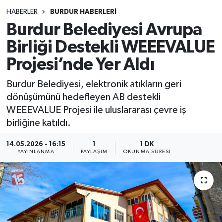
HABERLER
BURDUR HABERLERİ
Siyasetçi
Burdur Belediyesi Avrupa
Spor
Birliği Destekli WEEEVALUE
Projesi’nde Yer Aldı
Tebrik
Burdur Belediyesi, elektronik atıkların geri
Türkiye
dönüşümünü hedefleyen AB destekli
WEEEVALUE Projesi ile uluslararası çevre iş
birliğine katıldı.
14.05.2026 - 16:15
1
1 DK
YAYINLANMA
PAYLAŞIM
OKUNMA SÜRESI