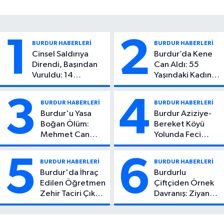
1
2
BURDUR HABERLERİ
BURDUR HABERLERİ
Cinsel Saldırıya
Burdur’da Kene
Direndi, Başından
Can Aldı: 55
Vuruldu: 14
Yaşındaki Kadın
Yaşındaki Çocuktan
Hayatını Kaybetti
Kötü Haber!
3
4
BURDUR HABERLERİ
BURDUR HABERLERİ
Burdur'u Yasa
Burdur Aziziye-
Boğan Ölüm:
Bereket Köyü
Mehmet Can
Yolunda Feci
Atıcı Genç Yaşta
Kaza: 1 Ölü, 2
Yaşamını Yitirdi
Yaralı
5
6
BURDUR HABERLERİ
BURDUR HABERLERİ
Burdur'da İhraç
Burdurlu
Edilen Öğretmen
Çiftçiden Örnek
Zehir Taciri Çıktı:
Davranış: Ziyan
Binlerce
Olmasın Diye
Kullanımlık Zehir
Ücretsiz Yaptı!