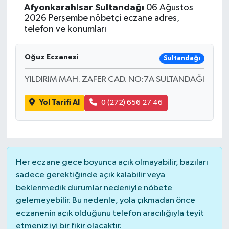
Afyonkarahisar
Sultandağı
06 Ağustos
Siyasetçi
2026 Perşembe nöbetçi eczane adres,
telefon ve konumları
Spor
Oğuz Eczanesi
Sultandağı
Tebrik
YILDIRIM MAH. ZAFER CAD. NO:7A SULTANDAĞI
Türkiye
Yol Tarifi Al
0 (272) 656 27 46
Her eczane gece boyunca açık olmayabilir, bazıları
sadece gerektiğinde açık kalabilir veya
beklenmedik durumlar nedeniyle nöbete
gelemeyebilir. Bu nedenle, yola çıkmadan önce
eczanenin açık olduğunu telefon aracılığıyla teyit
etmeniz iyi bir fikir olacaktır.