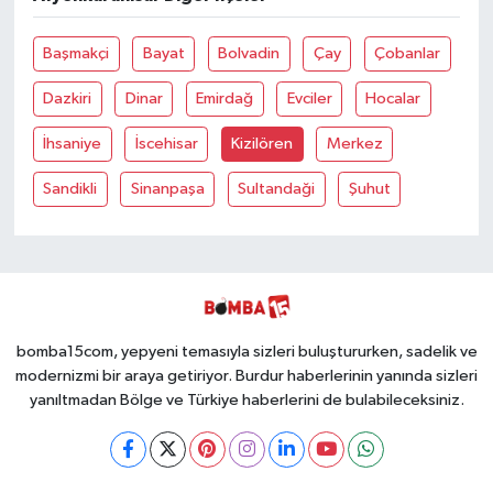
Başmakçi
Bayat
Bolvadin
Çay
Çobanlar
Dazkiri
Dinar
Emirdağ
Evciler
Hocalar
İhsaniye
İscehisar
Kizilören
Merkez
Sandikli
Sinanpaşa
Sultandaği
Şuhut
bomba15com, yepyeni temasıyla sizleri buluştururken, sadelik ve
modernizmi bir araya getiriyor. Burdur haberlerinin yanında sizleri
yanıltmadan Bölge ve Türkiye haberlerini de bulabileceksiniz.