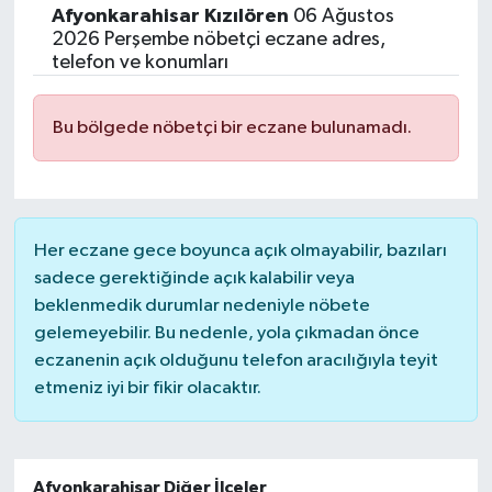
Afyonkarahisar
Kızılören
06 Ağustos
Siyasetçi
2026 Perşembe nöbetçi eczane adres,
telefon ve konumları
Spor
Bu bölgede nöbetçi bir eczane bulunamadı.
Tebrik
Türkiye
Her eczane gece boyunca açık olmayabilir, bazıları
sadece gerektiğinde açık kalabilir veya
beklenmedik durumlar nedeniyle nöbete
gelemeyebilir. Bu nedenle, yola çıkmadan önce
eczanenin açık olduğunu telefon aracılığıyla teyit
etmeniz iyi bir fikir olacaktır.
Afyonkarahisar Diğer İlçeler