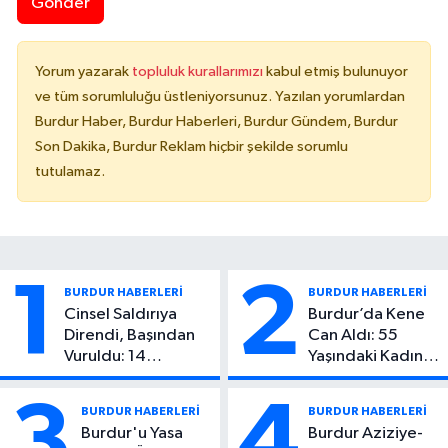
Gönder
Yorum yazarak
topluluk kurallarımızı
kabul etmiş bulunuyor
ve tüm sorumluluğu üstleniyorsunuz. Yazılan yorumlardan
Burdur Haber, Burdur Haberleri, Burdur Gündem, Burdur
Son Dakika, Burdur Reklam hiçbir şekilde sorumlu
tutulamaz.
1
2
BURDUR HABERLERİ
BURDUR HABERLERİ
Cinsel Saldırıya
Burdur’da Kene
Direndi, Başından
Can Aldı: 55
Vuruldu: 14
Yaşındaki Kadın
Yaşındaki Çocuktan
Hayatını Kaybetti
Kötü Haber!
3
4
BURDUR HABERLERİ
BURDUR HABERLERİ
Burdur'u Yasa
Burdur Aziziye-