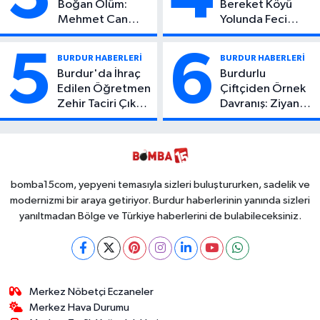
Boğan Ölüm:
Bereket Köyü
Mehmet Can
Yolunda Feci
Atıcı Genç Yaşta
Kaza: 1 Ölü, 2
Yaşamını Yitirdi
Yaralı
5
6
BURDUR HABERLERİ
BURDUR HABERLERİ
Burdur'da İhraç
Burdurlu
Edilen Öğretmen
Çiftçiden Örnek
Zehir Taciri Çıktı:
Davranış: Ziyan
Binlerce
Olmasın Diye
Kullanımlık Zehir
Ücretsiz Yaptı!
Ele Geçirildi!
İsteyen İstediği
Kadar
Toplayabilecek
bomba15com, yepyeni temasıyla sizleri buluştururken, sadelik ve
modernizmi bir araya getiriyor. Burdur haberlerinin yanında sizleri
yanıltmadan Bölge ve Türkiye haberlerini de bulabileceksiniz.
Merkez Nöbetçi Eczaneler
Merkez Hava Durumu