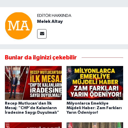
EDITÖR HAKKINDA
Melek Altay
Bunlar da ilginizi çekebilir
Recep Mutlucan’dan İlk
Milyonlarca Emekliye
Mesaj: “CHP’de Kalanların
Müjdeli Haber: Zam Farkları
İradesine Saygı Duyulmalı”
Yarın Ödeniyor!