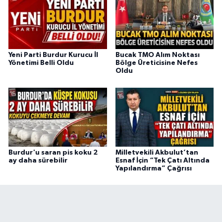
Yeni Parti Burdur Kurucu İl
Bucak TMO Alım Noktası
Yönetimi Belli Oldu
Bölge Üreticisine Nefes
Oldu
Burdur'u saran pis koku 2
Milletvekili Akbulut’tan
ay daha sürebilir
Esnaf İçin “Tek Çatı Altında
Yapılandırma” Çağrısı