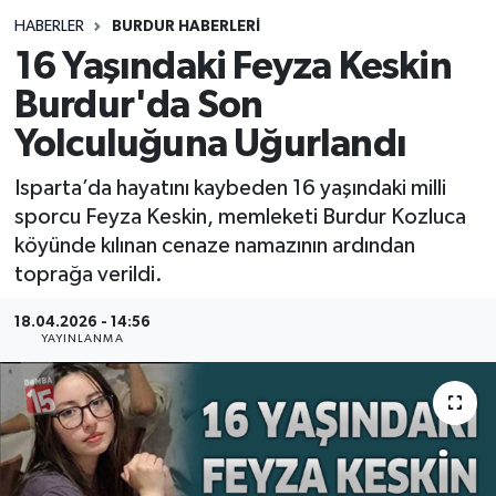
HABERLER
BURDUR HABERLERİ
Siyasetçi
16 Yaşındaki Feyza Keskin
Spor
Burdur'da Son
Yolculuğuna Uğurlandı
Tebrik
Isparta’da hayatını kaybeden 16 yaşındaki milli
Türkiye
sporcu Feyza Keskin, memleketi Burdur Kozluca
köyünde kılınan cenaze namazının ardından
toprağa verildi.
18.04.2026 - 14:56
YAYINLANMA