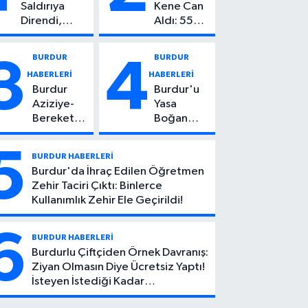
Saldırıya
Kene Can
Direndi,
Aldı: 55
Başından
Yaşındaki
Vuruldu: 14
Kadın
BURDUR
BURDUR
3
4
Yaşındaki
Hayatını
HABERLERİ
HABERLERİ
Çocuktan
Kaybetti
Burdur
Burdur'u
Kötü Haber!
Aziziye-
Yasa
Bereket
Boğan
Köyü
Ölüm:
Yolunda
Mehmet
5
BURDUR HABERLERİ
Feci Kaza:
Can Atıcı
Burdur'da İhraç Edilen Öğretmen
1 Ölü, 2
Genç
Zehir Taciri Çıktı: Binlerce
Yaralı
Yaşta
Kullanımlık Zehir Ele Geçirildi!
Yaşamını
Yitirdi
6
BURDUR HABERLERİ
Burdurlu Çiftçiden Örnek Davranış:
Ziyan Olmasın Diye Ücretsiz Yaptı!
İsteyen İstediği Kadar
Toplayabilecek