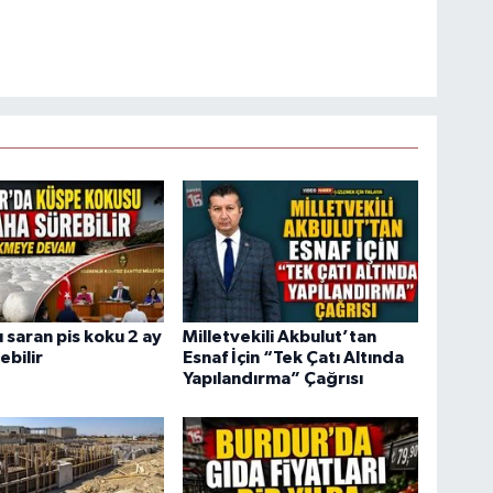
 saran pis koku 2 ay
Milletvekili Akbulut’tan
ebilir
Esnaf İçin “Tek Çatı Altında
Yapılandırma” Çağrısı