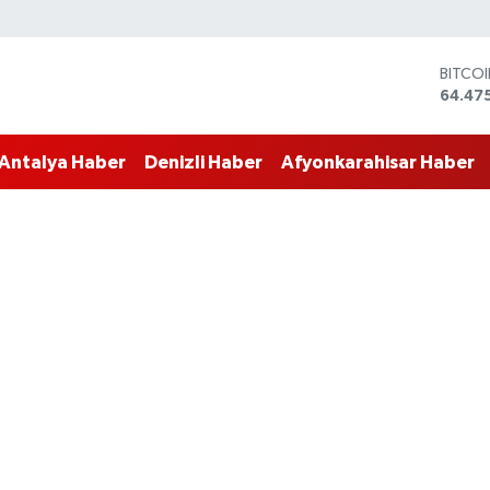
BITCO
64.47
DOLA
47,59
EURO
55,133
Antalya Haber
Denizli Haber
Afyonkarahisar Haber
STERL
64,25
GRAM 
6527.
BİST1
13.703