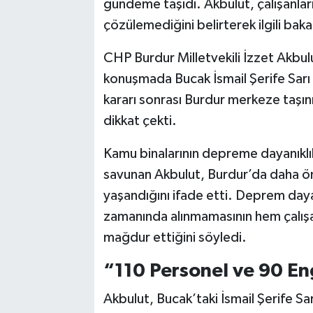
gündeme taşıdı. Akbulut, çalışanların
çözülemediğini belirterek ilgili baka
CHP Burdur Milletvekili İzzet Akbu
konuşmada Bucak İsmail Şerife Sarı
kararı sonrası Burdur merkeze taşın
dikkat çekti.
Kamu binalarının depreme dayanıklılı
savunan Akbulut, Burdur’da daha ö
yaşandığını ifade etti. Deprem dayan
zamanında alınmamasının hem çalışa
mağdur ettiğini söyledi.
“110 Personel ve 90 Eng
Akbulut, Bucak’taki İsmail Şerife S