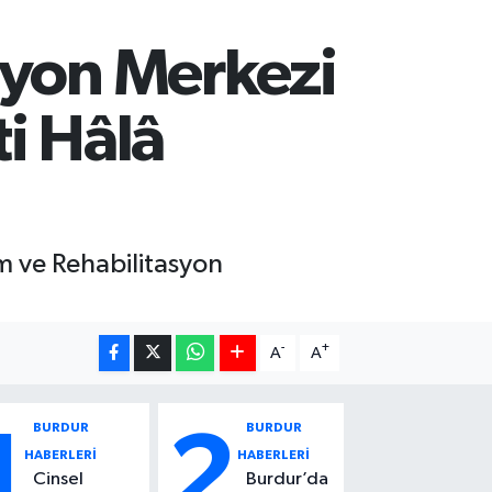
syon Merkezi
i Hâlâ
ım ve Rehabilitasyon
-
+
A
A
BURDUR
BURDUR
1
2
HABERLERİ
HABERLERİ
Cinsel
Burdur’da