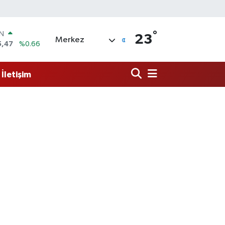
IN
5,47
%0.66
°
R
23
Merkez
71
%0.05
6
%0.18
İletişim
İN
34
%0.22
ALTIN
85
%0.54
00
%0