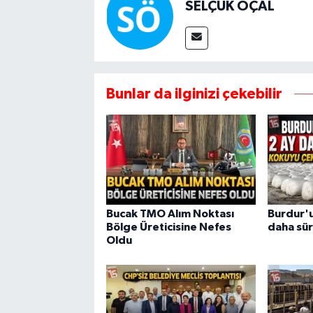
SELÇUK ÖÇAL
Bunlar da ilginizi çekebilir
Bucak TMO Alım Noktası
Burdur'u
Bölge Üreticisine Nefes
daha sür
Oldu