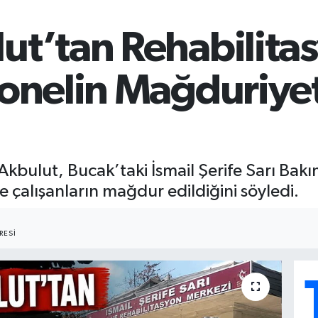
ut’tan Rehabilita
sonelin Mağduriyet
 Akbulut, Bucak’taki İsmail Şerife Sarı Bak
 çalışanların mağdur edildiğini söyledi.
RESI