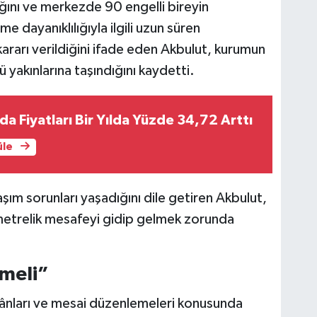
ğını ve merkezde 90 engelli bireyin
 dayanıklılığıyla ilgili uzun süren
ararı verildiğini ifade eden Akbulut, kurumun
yakınlarına taşındığını kaydetti.
da Fiyatları Bir Yılda Yüzde 34,72 Arttı
üle
aşım sorunları yaşadığını dile getiren Akbulut,
ometrelik mesafeyi gidip gelmek zorunda
lmeli”
imkânları ve mesai düzenlemeleri konusunda