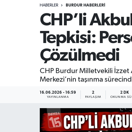
HABERLER
BURDUR HABERLERİ
Siyasetçi
CHP’li Akbul
Spor
Tepkisi: Per
Tebrik
Çözülmedi
Türkiye
CHP Burdur Milletvekili İzzet
Merkezi’nin taşınma sürecinde
16.06.2026 - 16:59
2
2 DK
YAYINLANMA
PAYLAŞIM
OKUNMA SÜ