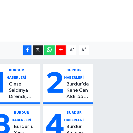
-
+
A
A
BURDUR
BURDUR
1
2
HABERLERİ
HABERLERİ
Cinsel
Burdur’da
Saldırıya
Kene Can
Direndi,
Aldı: 55
Başından
Yaşındaki
Vuruldu: 14
Kadın
BURDUR
BURDUR
3
4
Yaşındaki
Hayatını
HABERLERİ
HABERLERİ
Çocuktan
Kaybetti
Burdur'u
Burdur
Kötü Haber!
Yasa
Aziziye-