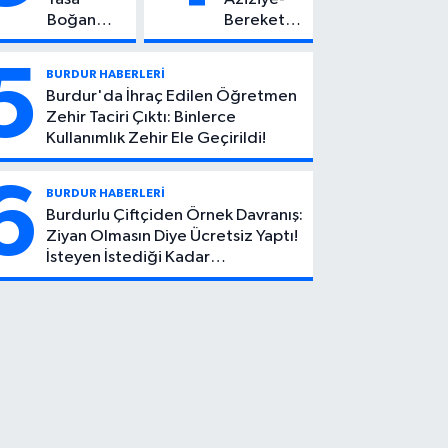
Boğan
Bereket
Ölüm:
Köyü
Mehmet
Yolunda
5
BURDUR HABERLERİ
Can Atıcı
Feci Kaza:
Burdur'da İhraç Edilen Öğretmen
Genç
1 Ölü, 2
Zehir Taciri Çıktı: Binlerce
Yaşta
Yaralı
Kullanımlık Zehir Ele Geçirildi!
Yaşamını
Yitirdi
6
BURDUR HABERLERİ
Burdurlu Çiftçiden Örnek Davranış:
Ziyan Olmasın Diye Ücretsiz Yaptı!
İsteyen İstediği Kadar
Toplayabilecek