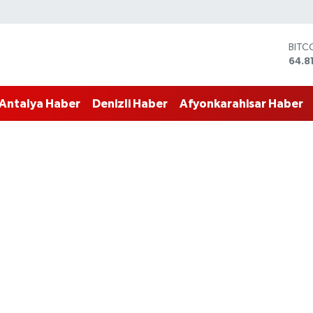
BITC
64.8
DOL
47,7
Antalya Haber
Denizli Haber
Afyonkarahisar Haber
EUR
55,2
STER
64,4
GRAM
6660
BİST
13.7