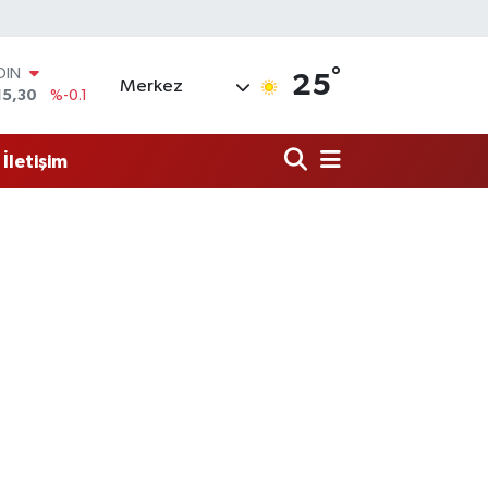
°
OIN
25
Merkez
15,30
%-0.1
AR
436
%0.18
İletişim
O
510
%0.32
LİN
811
%0.38
 ALTIN
.55
%0
100
79
%-14