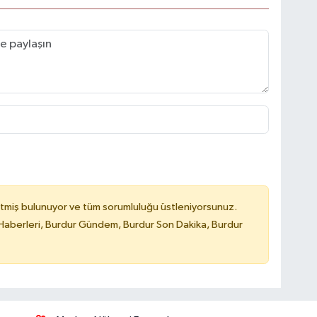
tmiş bulunuyor ve tüm sorumluluğu üstleniyorsunuz.
Haberleri, Burdur Gündem, Burdur Son Dakika, Burdur