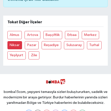
Tokat Diğer İlçeler
Almus
Artova
Başçiftlik
Erbaa
Merkez
Niksar
Pazar
Reşadiye
Sulusaray
Turhal
Yeşilyurt
Zile
bomba15com, yepyeni temasıyla sizleri buluştururken, sadelik ve
modernizmi bir araya getiriyor. Burdur haberlerinin yanında sizleri
yanıltmadan Bölge ve Türkiye haberlerini de bulabileceksiniz.