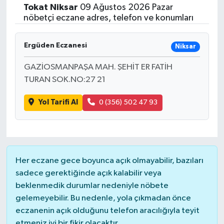
Tokat
Niksar
09 Ağustos 2026 Pazar
Siyasetçi
nöbetçi eczane adres, telefon ve konumları
Spor
Ergüden Eczanesi
Niksar
GAZİOSMANPAŞA MAH. ŞEHİT ER FATİH
Tebrik
TURAN SOK.NO:27 21
Türkiye
Yol Tarifi Al
0 (356) 502 47 93
Her eczane gece boyunca açık olmayabilir, bazıları
sadece gerektiğinde açık kalabilir veya
beklenmedik durumlar nedeniyle nöbete
gelemeyebilir. Bu nedenle, yola çıkmadan önce
eczanenin açık olduğunu telefon aracılığıyla teyit
etmeniz iyi bir fikir olacaktır.